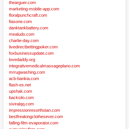
thearguer.com
marketing-mobile-app.com
floralpunchcraft.com
fiasone.com
danktankbattery.com
mealudo.com
charlie-day.com
livedirectbettingpoker.com
foxbusinessupdate.com
lovedaddy.org
integrativemedicalmassageplano.com
mrrugwashing.com
acb-bankia.com
flash-es.net
upshak.com
backsilo.com
siviralqq.com
impressionresorthoian.com
bestfreakingclothesever.com
falling-film-evaporator.com