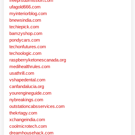
freeprsubmission.com
ufagold666.com
myinteriorblog.com
bnewsindia.com
techiepick.com
bamzyshop.com
pondycars.com
techonfutures.com
techoologic.com
raspberryketonescanada.org
medihealthrules.com
usathrill.com
vshapedental.com
canfandalucia.org
yourengineguide.com
nybreakings.com
outstationcabsservices.com
thekrtagy.com
xchangeindia.com
coolmicrotech.com
dreamhousehack.com