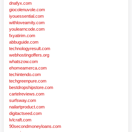
dnafyx.com
giocolenuvole.com
iyouessential.com
withloveamity.com
youlearncode.com
fxyatirim.com
abbuguide.com
technologyresult.com
webhostingoffers.org
whatszow.com
ehomeamerca.com
techintendo.com
techgreenpure.com
bestdropshipstore.com
cartelreviews.com
surfsway.com
nailartproduct.com
digitactseed.com
lvlcraft.com
90secondmoneyloans.com