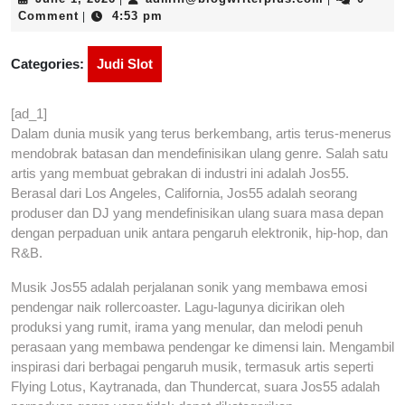
1,
Comment
4:53 pm
|
2026
Categories:
Judi Slot
[ad_1]
Dalam dunia musik yang terus berkembang, artis terus-menerus
mendobrak batasan dan mendefinisikan ulang genre. Salah satu
artis yang membuat gebrakan di industri ini adalah Jos55.
Berasal dari Los Angeles, California, Jos55 adalah seorang
produser dan DJ yang mendefinisikan ulang suara masa depan
dengan perpaduan unik antara pengaruh elektronik, hip-hop, dan
R&B.
Musik Jos55 adalah perjalanan sonik yang membawa emosi
pendengar naik rollercoaster. Lagu-lagunya dicirikan oleh
produksi yang rumit, irama yang menular, dan melodi penuh
perasaan yang membawa pendengar ke dimensi lain. Mengambil
inspirasi dari berbagai pengaruh musik, termasuk artis seperti
Flying Lotus, Kaytranada, dan Thundercat, suara Jos55 adalah