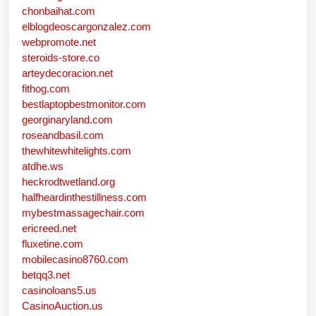
chonbaihat.com
elblogdeoscargonzalez.com
webpromote.net
steroids-store.co
arteydecoracion.net
fithog.com
bestlaptopbestmonitor.com
georginaryland.com
roseandbasil.com
thewhitewhitelights.com
atdhe.ws
heckrodtwetland.org
halfheardinthestillness.com
mybestmassagechair.com
ericreed.net
fluxetine.com
mobilecasino8760.com
betqq3.net
casinoloans5.us
CasinoAuction.us