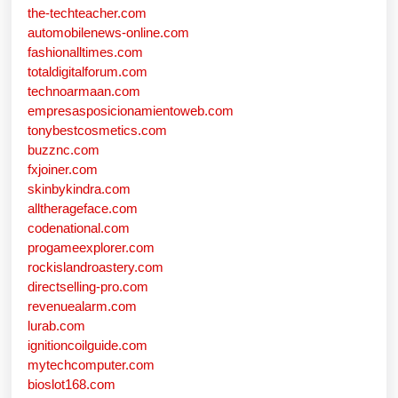
the-techteacher.com
automobilenews-online.com
fashionalltimes.com
totaldigitalforum.com
technoarmaan.com
empresasposicionamientoweb.com
tonybestcosmetics.com
buzznc.com
fxjoiner.com
skinbykindra.com
alltherageface.com
codenational.com
progameexplorer.com
rockislandroastery.com
directselling-pro.com
revenuealarm.com
lurab.com
ignitioncoilguide.com
mytechcomputer.com
bioslot168.com