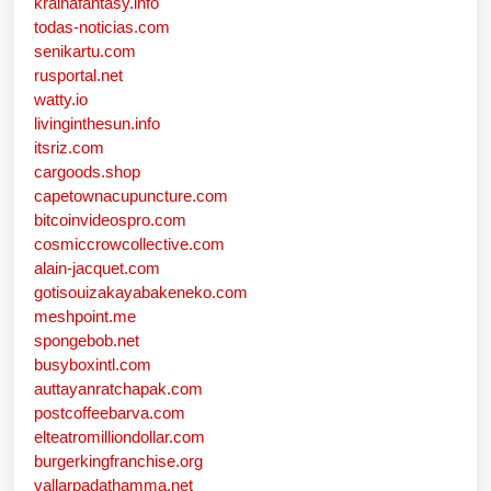
krainafantasy.info
todas-noticias.com
senikartu.com
rusportal.net
watty.io
livinginthesun.info
itsriz.com
cargoods.shop
capetownacupuncture.com
bitcoinvideospro.com
cosmiccrowcollective.com
alain-jacquet.com
gotisouizakayabakeneko.com
meshpoint.me
spongebob.net
busyboxintl.com
auttayanratchapak.com
postcoffeebarva.com
elteatromilliondollar.com
burgerkingfranchise.org
vallarpadathamma.net