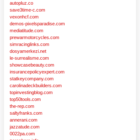
autopluz.co
save3time-c.com
vexonhcf.com
demos-pixelsparadise.com
mediatitude.com
prewarmotorcycles.com
simracinglinks.com
dosyamerkezi.net
le-surrealisme.com
showcasebeauty.com
insurancepolicyexpert.com
statkeycompany.com
carolinadeckbuilders.com
topinvestingblog.com
top50tools.com
the-rep.com
saltyfranks.com
annerani.com
jazzatude.com
0022pa.com