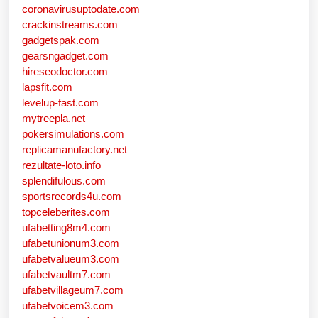
coronavirusuptodate.com
crackinstreams.com
gadgetspak.com
gearsngadget.com
hireseodoctor.com
lapsfit.com
levelup-fast.com
mytreepla.net
pokersimulations.com
replicamanufactory.net
rezultate-loto.info
splendifulous.com
sportsrecords4u.com
topceleberites.com
ufabetting8m4.com
ufabetunionum3.com
ufabetvalueum3.com
ufabetvaultm7.com
ufabetvillageum7.com
ufabetvoicem3.com