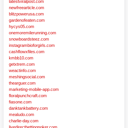
latestviralpost.com
newfreearticle.com
blitzpowerusa.com
gardenofeaten.com
hycys05.com
onemoremilerunning.com
snowboardsteez.com
instagrambioforgirls.com
cashflowxfiles.com
kmbb10.com
getxtrem.com
weactinfo.com
meshingsocial.com
thearguer.com
marketing-mobile-app.com
floralpunchcraft.com
fiasone.com
danktankbattery.com
mealudo.com
charlie-day.com
livedirectbettingpoker.com