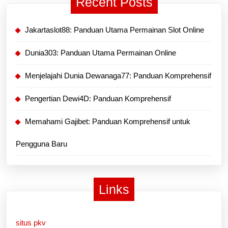
Recent Posts
Jakartaslot88: Panduan Utama Permainan Slot Online
Dunia303: Panduan Utama Permainan Online
Menjelajahi Dunia Dewanaga77: Panduan Komprehensif
Pengertian Dewi4D: Panduan Komprehensif
Memahami Gajibet: Panduan Komprehensif untuk
Pengguna Baru
Links
situs pkv