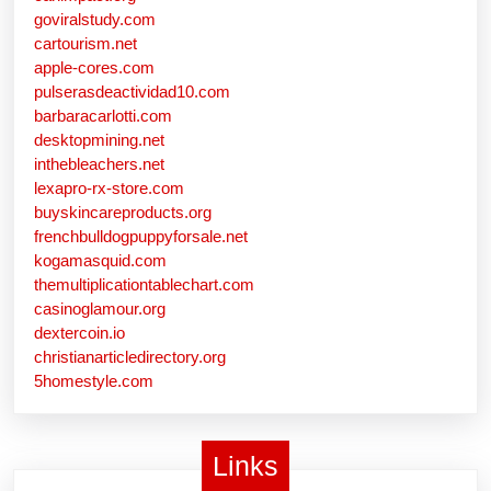
goviralstudy.com
cartourism.net
apple-cores.com
pulserasdeactividad10.com
barbaracarlotti.com
desktopmining.net
inthebleachers.net
lexapro-rx-store.com
buyskincareproducts.org
frenchbulldogpuppyforsale.net
kogamasquid.com
themultiplicationtablechart.com
casinoglamour.org
dextercoin.io
christianarticledirectory.org
5homestyle.com
Links