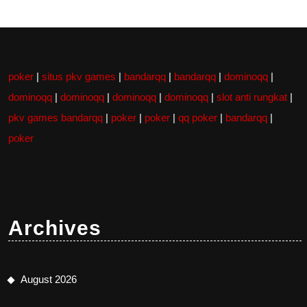
poker
|
situs pkv games
|
bandarqq
|
bandarqq
|
dominoqq
|
dominoqq
|
dominoqq
|
dominoqq
|
dominoqq
|
slot anti rungkat
|
pkv games bandarqq
|
poker
|
poker
|
qq poker
|
bandarqq
|
poker
Archives
August 2026