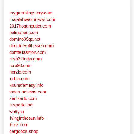
mygamblingstory.com
majalahwekonews.com
2017hoganoutlet.com
pelmanec.com
domino99qq.net
directoryoftheweb.com
donttellashton.com
rush3studio.com
roro90.com
herzio.com
in-hi5.com
krainafantasy.info
todas-noticias.com
senikartu.com
rusportal.net
watty.io
livinginthesun.info
itsriz.com
cargoods.shop