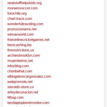
neatstuffhelpskids.org
moraessoccer.com
forochile.org
chart-track.com
wonderfultraveling.com
promocioname.net
wimaxworld.com
freeonlinecricketgames.net
bestcashing.biz
firerestrictions.us
archiesbrooklyn.com
muambeiros.net
infozblog.com
chonbaihat.com
elblogdeoscargonzalez.com
webpromote.net
steroids-store.co
arteydecoracion.net
fithog.com
bestlaptopbestmonitor.com