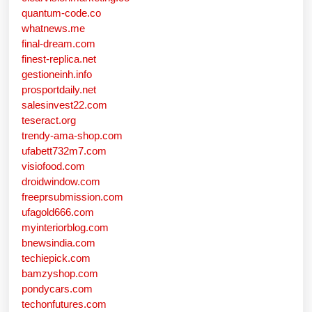
quantum-code.co
whatnews.me
final-dream.com
finest-replica.net
gestioneinh.info
prosportdaily.net
salesinvest22.com
teseract.org
trendy-ama-shop.com
ufabett732m7.com
visiofood.com
droidwindow.com
freeprsubmission.com
ufagold666.com
myinteriorblog.com
bnewsindia.com
techiepick.com
bamzyshop.com
pondycars.com
techonfutures.com