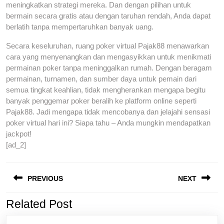
meningkatkan strategi mereka. Dan dengan pilihan untuk
bermain secara gratis atau dengan taruhan rendah, Anda dapat
berlatih tanpa mempertaruhkan banyak uang.
Secara keseluruhan, ruang poker virtual Pajak88 menawarkan
cara yang menyenangkan dan mengasyikkan untuk menikmati
permainan poker tanpa meninggalkan rumah. Dengan beragam
permainan, turnamen, dan sumber daya untuk pemain dari
semua tingkat keahlian, tidak mengherankan mengapa begitu
banyak penggemar poker beralih ke platform online seperti
Pajak88. Jadi mengapa tidak mencobanya dan jelajahi sensasi
poker virtual hari ini? Siapa tahu – Anda mungkin mendapatkan
jackpot!
[ad_2]
Post
PREVIOUS
NEXT
navigation
Related Post
Previous
Next
post:
post: