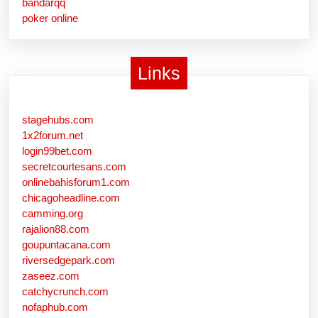
bandarqq
poker online
Links
stagehubs.com
1x2forum.net
login99bet.com
secretcourtesans.com
onlinebahisforum1.com
chicagoheadline.com
camming.org
rajalion88.com
goupuntacana.com
riversedgepark.com
zaseez.com
catchycrunch.com
nofaphub.com