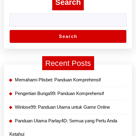
Search
Search
Recent Posts
Memahami Plisbet: Panduan Komprehensif
Pengertian Bunga99: Panduan Komprehensif
Winlose99: Panduan Utama untuk Game Online
Panduan Utama Parlay4D: Semua yang Perlu Anda
Ketahui