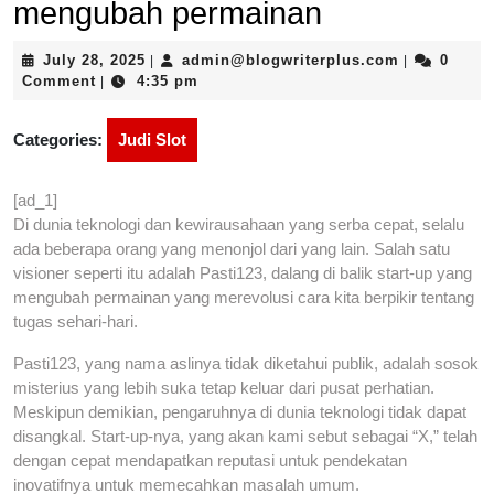
mengubah permainan
July
admin@blog
July 28, 2025
admin@blogwriterplus.com
0
|
|
28,
Comment
4:35 pm
|
2025
Categories:
Judi Slot
[ad_1]
Di dunia teknologi dan kewirausahaan yang serba cepat, selalu
ada beberapa orang yang menonjol dari yang lain. Salah satu
visioner seperti itu adalah Pasti123, dalang di balik start-up yang
mengubah permainan yang merevolusi cara kita berpikir tentang
tugas sehari-hari.
Pasti123, yang nama aslinya tidak diketahui publik, adalah sosok
misterius yang lebih suka tetap keluar dari pusat perhatian.
Meskipun demikian, pengaruhnya di dunia teknologi tidak dapat
disangkal. Start-up-nya, yang akan kami sebut sebagai “X,” telah
dengan cepat mendapatkan reputasi untuk pendekatan
inovatifnya untuk memecahkan masalah umum.