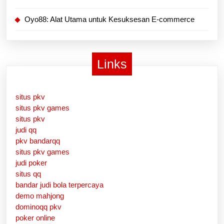
Oyo88: Alat Utama untuk Kesuksesan E-commerce
Links
situs pkv
situs pkv games
situs pkv
judi qq
pkv bandarqq
situs pkv games
judi poker
situs qq
bandar judi bola terpercaya
demo mahjong
dominoqq pkv
poker online