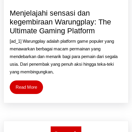
Sukses
Menjelajahi sensasi dan
kegembiraan Warungplay: The
Menjelajah
Ultimate Gaming Platform
sensasi
[ad_1] Warungplay adalah platform game populer yang
dan
menawarkan berbagai macam permainan yang
kegembira
mendebarkan dan menarik bagi para pemain dari segala
usia. Dari penembak yang penuh aksi hingga teka-teki
Warungpla
yang membingungkan,
The
Ultimate
Read
Read More
Gaming
More
Platform