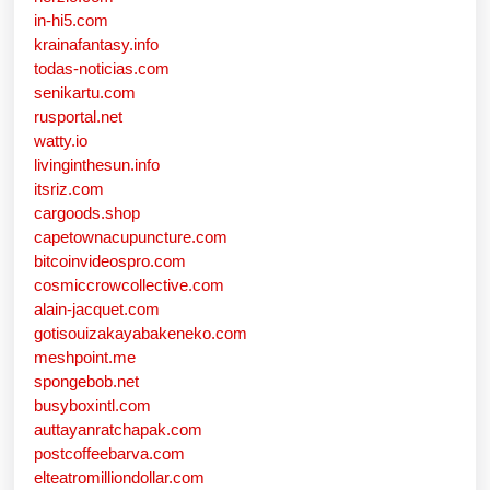
in-hi5.com
krainafantasy.info
todas-noticias.com
senikartu.com
rusportal.net
watty.io
livinginthesun.info
itsriz.com
cargoods.shop
capetownacupuncture.com
bitcoinvideospro.com
cosmiccrowcollective.com
alain-jacquet.com
gotisouizakayabakeneko.com
meshpoint.me
spongebob.net
busyboxintl.com
auttayanratchapak.com
postcoffeebarva.com
elteatromilliondollar.com