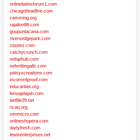
onlinebahisforum1.com
chicagoheadline.com
camming.org
rajalion88.com
goupuntacana.com
riversedgepark.com
zaseez.com
catchycrunch.com
nofaphub.com
nefertitingalls.com
patsyscreations.com
income4proof.com
educaritas.org
lensajelajah.com
betflik09.net
ncaq.org
xenmicro.com
onlineshopera.com
dartyfresh.com
lewisenterprises.net