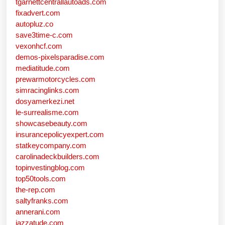
tgarnettcentrallautoads.com
fixadvert.com
autopluz.co
save3time-c.com
vexonhcf.com
demos-pixelsparadise.com
mediatitude.com
prewarmotorcycles.com
simracinglinks.com
dosyamerkezi.net
le-surrealisme.com
showcasebeauty.com
insurancepolicyexpert.com
statkeycompany.com
carolinadeckbuilders.com
topinvestingblog.com
top50tools.com
the-rep.com
saltyfranks.com
annerani.com
jazzatude.com