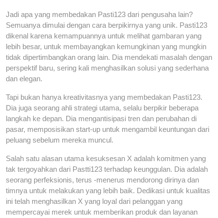
Jadi apa yang membedakan Pasti123 dari pengusaha lain?
Semuanya dimulai dengan cara berpikirnya yang unik. Pasti123
dikenal karena kemampuannya untuk melihat gambaran yang
lebih besar, untuk membayangkan kemungkinan yang mungkin
tidak dipertimbangkan orang lain. Dia mendekati masalah dengan
perspektif baru, sering kali menghasilkan solusi yang sederhana
dan elegan.
Tapi bukan hanya kreativitasnya yang membedakan Pasti123.
Dia juga seorang ahli strategi utama, selalu berpikir beberapa
langkah ke depan. Dia mengantisipasi tren dan perubahan di
pasar, memposisikan start-up untuk mengambil keuntungan dari
peluang sebelum mereka muncul.
Salah satu alasan utama kesuksesan X adalah komitmen yang
tak tergoyahkan dari Pastti123 terhadap keunggulan. Dia adalah
seorang perfeksionis, terus -menerus mendorong dirinya dan
timnya untuk melakukan yang lebih baik. Dedikasi untuk kualitas
ini telah menghasilkan X yang loyal dari pelanggan yang
mempercayai merek untuk memberikan produk dan layanan