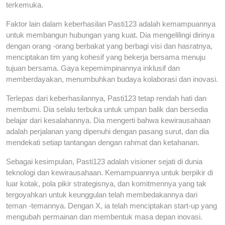
terkemuka.
Faktor lain dalam keberhasilan Pasti123 adalah kemampuannya
untuk membangun hubungan yang kuat. Dia mengelilingi dirinya
dengan orang -orang berbakat yang berbagi visi dan hasratnya,
menciptakan tim yang kohesif yang bekerja bersama menuju
tujuan bersama. Gaya kepemimpinannya inklusif dan
memberdayakan, menumbuhkan budaya kolaborasi dan inovasi.
Terlepas dari keberhasilannya, Pasti123 tetap rendah hati dan
membumi. Dia selalu terbuka untuk umpan balik dan bersedia
belajar dari kesalahannya. Dia mengerti bahwa kewirausahaan
adalah perjalanan yang dipenuhi dengan pasang surut, dan dia
mendekati setiap tantangan dengan rahmat dan ketahanan.
Sebagai kesimpulan, Pasti123 adalah visioner sejati di dunia
teknologi dan kewirausahaan. Kemampuannya untuk berpikir di
luar kotak, pola pikir strategisnya, dan komitmennya yang tak
tergoyahkan untuk keunggulan telah membedakannya dari
teman -temannya. Dengan X, ia telah menciptakan start-up yang
mengubah permainan dan membentuk masa depan inovasi.