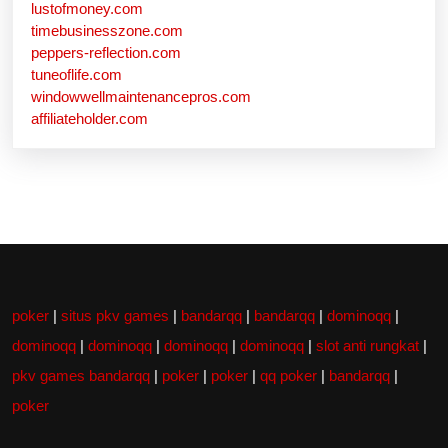
lustofmoney.com
timebusinesszone.com
peppers-reflection.com
tuneoflife.com
windowwellmaintenancepros.com
affiliateholder.com
poker
|
situs pkv games
|
bandarqq
|
bandarqq
|
dominoqq
|
dominoqq
|
dominoqq
|
dominoqq
|
dominoqq
|
slot anti rungkat
|
pkv games bandarqq
|
poker
|
poker
|
qq poker
|
bandarqq
|
poker