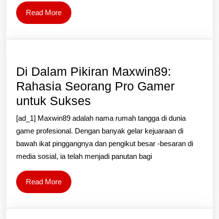
Baru
Read
Read More
di
More
Dunia
Mode
Di Dalam Pikiran Maxwin89:
Rahasia Seorang Pro Gamer
Di
untuk Sukses
Dalam
[ad_1] Maxwin89 adalah nama rumah tangga di dunia
Pikiran
game profesional. Dengan banyak gelar kejuaraan di
Maxwin89:
bawah ikat pinggangnya dan pengikut besar -besaran di
media sosial, ia telah menjadi panutan bagi
Rahasia
Seorang
Read
Read More
Pro
More
Gamer
untuk