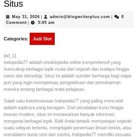
Situs
May
admin@blog
May 31, 2026
admin@blogwriterplus.com
0
|
|
31,
Comment
5:05 am
|
2026
Categories:
Judi Slot
[ad_1]
Indopedia77 adalah ensiklopedia online komprehensif yang
mencakup berbagai topik mulai dari sejarah dan budaya hingga
sains dan teknologi. Situs ini adalah sumber berharga bagi siapa
pun yang ingin memperluas pengetahuan dan pemahaman
mereka tentang berbagai mata pelajaran.
Salah satu keistimewaan Indopedia77 yang paling mencolok
adalah topiknya yang beragam. Dari peradaban kuno hingga
inovasi modern, situs ini menawarkan banyak informasi
mengenai berbagai topik. Baik Anda tertarik mempelajari sejarah
suatu wilayah tertentu, menjelajahi penemuan ilmiah terkini, atau
mendalami dunia seni dan sastra, Indopedia77 memiliki sesuatu