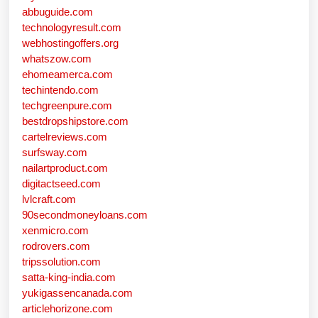
abbuguide.com
technologyresult.com
webhostingoffers.org
whatszow.com
ehomeamerca.com
techintendo.com
techgreenpure.com
bestdropshipstore.com
cartelreviews.com
surfsway.com
nailartproduct.com
digitactseed.com
lvlcraft.com
90secondmoneyloans.com
xenmicro.com
rodrovers.com
tripssolution.com
satta-king-india.com
yukigassencanada.com
articlehorizone.com