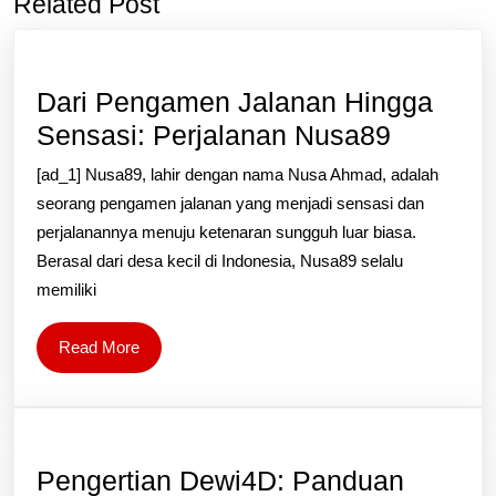
Related Post
Previous
Next
post:
post:
Dari Pengamen Jalanan Hingga
Dari
Sensasi: Perjalanan Nusa89
Pengam
[ad_1] Nusa89, lahir dengan nama Nusa Ahmad, adalah
Jalanan
seorang pengamen jalanan yang menjadi sensasi dan
Hingga
perjalanannya menuju ketenaran sungguh luar biasa.
Berasal dari desa kecil di Indonesia, Nusa89 selalu
Sensasi
memiliki
Perjala
Nusa89
Read
Read More
More
Pengertian Dewi4D: Panduan