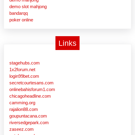
demo slot mahjong
bandarqq
poker online
Links
stagehubs.com
1x2forum.net
login99bet.com
secretcourtesans.com
onlinebahisforum1.com
chicagoheadline.com
camming.org
rajalion88.com
goupuntacana.com
riversedgepark.com
zaseez.com