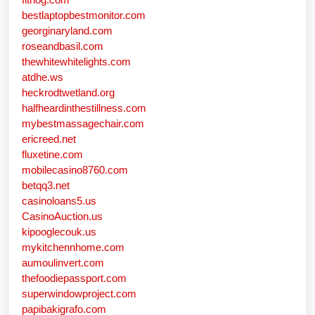
bestlaptopbestmonitor.com
georginaryland.com
roseandbasil.com
thewhitewhitelights.com
atdhe.ws
heckrodtwetland.org
halfheardinthestillness.com
mybestmassagechair.com
ericreed.net
fluxetine.com
mobilecasino8760.com
betqq3.net
casinoloans5.us
CasinoAuction.us
kipooglecouk.us
mykitchennhome.com
aumoulinvert.com
thefoodiepassport.com
superwindowproject.com
papibakigrafo.com