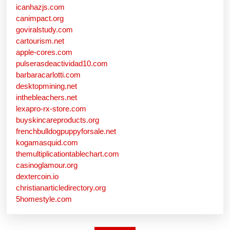
icanhazjs.com
canimpact.org
goviralstudy.com
cartourism.net
apple-cores.com
pulserasdeactividad10.com
barbaracarlotti.com
desktopmining.net
inthebleachers.net
lexapro-rx-store.com
buyskincareproducts.org
frenchbulldogpuppyforsale.net
kogamasquid.com
themultiplicationtablechart.com
casinoglamour.org
dextercoin.io
christianarticledirectory.org
5homestyle.com