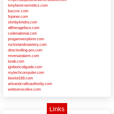
tonybestcosmetics.com
buzznc.com
fxjoiner.com
skinbykindra.com
alltherageface.com
codenational.com
progameexplorer.com
rockislandroastery.com
directselling-pro.com
revenuealarm.com
lurab.com
ignitioncoilguide.com
mytechcomputer.com
bioslot168.com
artsandcraftsauthority.com
webservicelive.com
Links