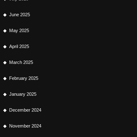
June 2025
May 2025
April 2025
March 2025
February 2025
January 2025
December 2024
November 2024