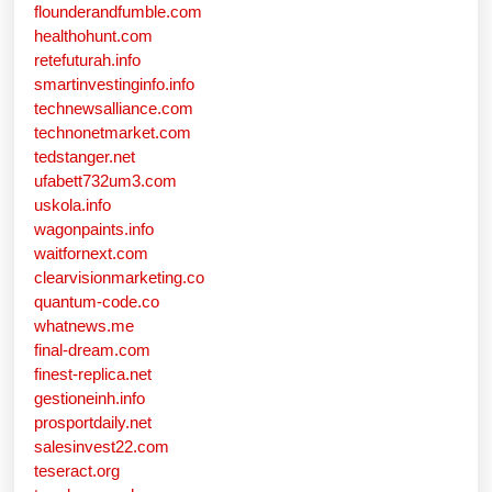
flounderandfumble.com
healthohunt.com
retefuturah.info
smartinvestinginfo.info
technewsalliance.com
technonetmarket.com
tedstanger.net
ufabett732um3.com
uskola.info
wagonpaints.info
waitfornext.com
clearvisionmarketing.co
quantum-code.co
whatnews.me
final-dream.com
finest-replica.net
gestioneinh.info
prosportdaily.net
salesinvest22.com
teseract.org