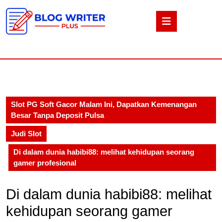
Skip
to
Open
content
Button
Skip
to
content
Slot PG Soft Gacor Malam Ini, Dapatkan Kemenangan
Besar Tanpa Deposit Pulsa
Judi Slot
Di dalam dunia habibi88: melihat kehidupan seorang
gamer profesional
Di dalam dunia habibi88: melihat
kehidupan seorang gamer