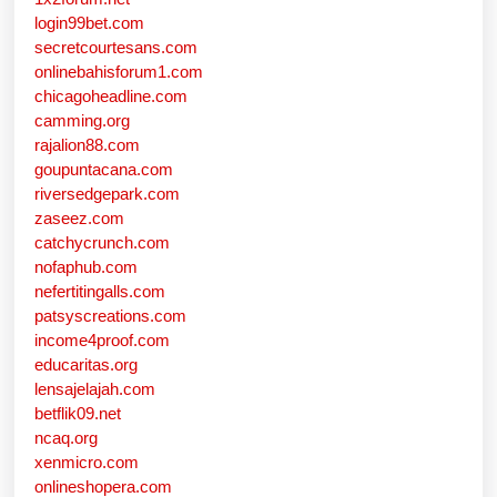
login99bet.com
secretcourtesans.com
onlinebahisforum1.com
chicagoheadline.com
camming.org
rajalion88.com
goupuntacana.com
riversedgepark.com
zaseez.com
catchycrunch.com
nofaphub.com
nefertitingalls.com
patsyscreations.com
income4proof.com
educaritas.org
lensajelajah.com
betflik09.net
ncaq.org
xenmicro.com
onlineshopera.com