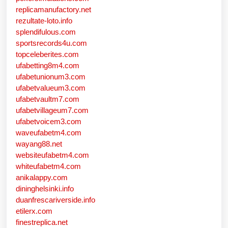
replicamanufactory.net
rezultate-loto.info
splendifulous.com
sportsrecords4u.com
topceleberites.com
ufabetting8m4.com
ufabetunionum3.com
ufabetvalueum3.com
ufabetvaultm7.com
ufabetvillageum7.com
ufabetvoicem3.com
waveufabetm4.com
wayang88.net
websiteufabetm4.com
whiteufabetm4.com
anikalappy.com
dininghelsinki.info
duanfrescariverside.info
etilerx.com
finestreplica.net