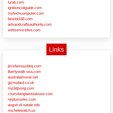
lurab.com
ignitioncoilguide.com
mytechcomputer.com
bioslot168.com
artsandcraftsauthority.com
webservicelive.com
Links
jimsfamousbbq.com
libertywalk-usa.com
australiamovie.net
gizmobird.co.uk
mp3djsong.com
coursdanglaistoulouse.com
neptunuslex.com
auguri-di-natale.info
michelewatch.us