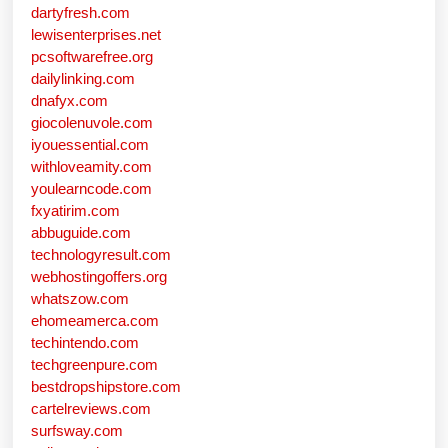
dartyfresh.com
lewisenterprises.net
pcsoftwarefree.org
dailylinking.com
dnafyx.com
giocolenuvole.com
iyouessential.com
withloveamity.com
youlearncode.com
fxyatirim.com
abbuguide.com
technologyresult.com
webhostingoffers.org
whatszow.com
ehomeamerca.com
techintendo.com
techgreenpure.com
bestdropshipstore.com
cartelreviews.com
surfsway.com