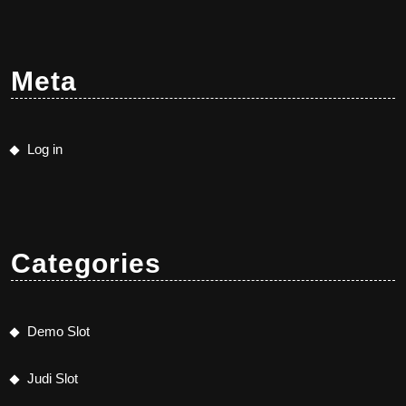
Meta
Log in
Categories
Demo Slot
Judi Slot