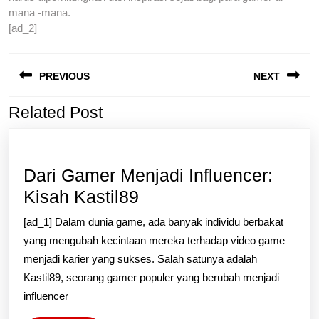
mana -mana.
[ad_2]
Post
PREVIOUS
NEXT
navigation
Related Post
Previous
Next
post:
post:
Dari Gamer Menjadi Influencer:
Dari
Kisah Kastil89
Gamer
[ad_1] Dalam dunia game, ada banyak individu berbakat
Menjadi
yang mengubah kecintaan mereka terhadap video game
Influencer:
menjadi karier yang sukses. Salah satunya adalah
Kastil89, seorang gamer populer yang berubah menjadi
Kisah
influencer
Kastil89