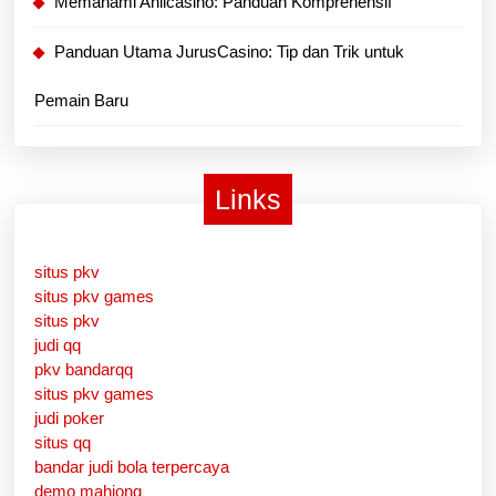
Memahami Ahlicasino: Panduan Komprehensif
Panduan Utama JurusCasino: Tip dan Trik untuk
Pemain Baru
Links
situs pkv
situs pkv games
situs pkv
judi qq
pkv bandarqq
situs pkv games
judi poker
situs qq
bandar judi bola terpercaya
demo mahjong