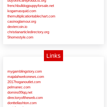
buyskincareproducts.org
frenchbulldogpuppyforsale.net
kogamasquid.com
themultiplicationtablechart.com
casinoglamour.org
dextercoin.io
christianarticledirectory.org
5homestyle.com
Links
mygamblingstory.com
majalahwekonews.com
2017hoganoutlet.com
pelmanec.com
domino99qq.net
directoryoftheweb.com
donttellashton.com