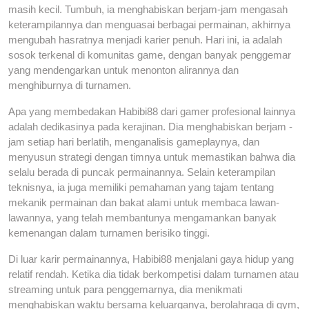
masih kecil. Tumbuh, ia menghabiskan berjam-jam mengasah
keterampilannya dan menguasai berbagai permainan, akhirnya
mengubah hasratnya menjadi karier penuh. Hari ini, ia adalah
sosok terkenal di komunitas game, dengan banyak penggemar
yang mendengarkan untuk menonton alirannya dan
menghiburnya di turnamen.
Apa yang membedakan Habibi88 dari gamer profesional lainnya
adalah dedikasinya pada kerajinan. Dia menghabiskan berjam -
jam setiap hari berlatih, menganalisis gameplaynya, dan
menyusun strategi dengan timnya untuk memastikan bahwa dia
selalu berada di puncak permainannya. Selain keterampilan
teknisnya, ia juga memiliki pemahaman yang tajam tentang
mekanik permainan dan bakat alami untuk membaca lawan-
lawannya, yang telah membantunya mengamankan banyak
kemenangan dalam turnamen berisiko tinggi.
Di luar karir permainannya, Habibi88 menjalani gaya hidup yang
relatif rendah. Ketika dia tidak berkompetisi dalam turnamen atau
streaming untuk para penggemarnya, dia menikmati
menghabiskan waktu bersama keluarganya, berolahraga di gym,