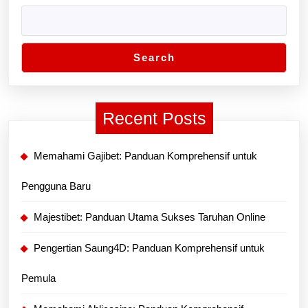
Search
Recent Posts
Memahami Gajibet: Panduan Komprehensif untuk
Pengguna Baru
Majestibet: Panduan Utama Sukses Taruhan Online
Pengertian Saung4D: Panduan Komprehensif untuk
Pemula