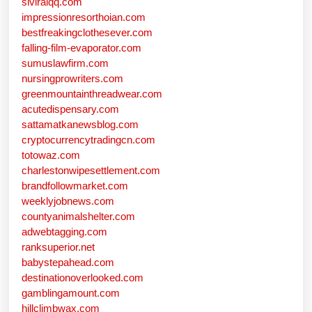
siviralqq.com
impressionresorthoian.com
bestfreakingclothesever.com
falling-film-evaporator.com
sumuslawfirm.com
nursingprowriters.com
greenmountainthreadwear.com
acutedispensary.com
sattamatkanewsblog.com
cryptocurrencytradingcn.com
totowaz.com
charlestonwipesettlement.com
brandfollowmarket.com
weeklyjobnews.com
countyanimalshelter.com
adwebtagging.com
ranksuperior.net
babystepahead.com
destinationoverlooked.com
gamblingamount.com
hillclimbwax.com