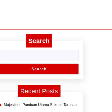
Search
Search
Recent Posts
Majestibet: Panduan Utama Sukses Taruhan