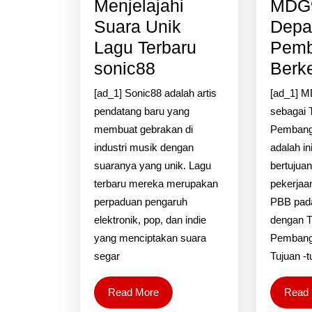
Menjelajahi
MDG9
Suara Unik
Depa
Lagu Terbaru
Pemb
Menjelajahi
sonic88
Berke
Suara
[ad_1] Sonic88 adalah artis
[ad_1] M
Unik
pendatang baru yang
sebagai 
Lagu
membuat gebrakan di
Pembang
industri musik dengan
Terbaru
adalah in
suaranya yang unik. Lagu
bertujua
sonic88
terbaru mereka merupakan
pekerjaa
perpaduan pengaruh
PBB pad
elektronik, pop, dan indie
dengan T
yang menciptakan suara
Pembang
segar
Tujuan -t
Read
Read More
Read
More