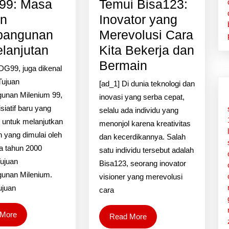
9: Masa
Temui Bisa123:
n
Inovator yang
angunan
Merevolusi Cara
MDG99:
lanjutan
Kita Bekerja dan
Masa
Temui
Bermain
DG99, juga dikenal
Depan
Bisa123:
Tujuan
[ad_1] Di dunia teknologi dan
Pembangunan
Inovator
unan Milenium 99,
inovasi yang serba cepat,
isiatif baru yang
Berkelanjutan
yang
selalu ada individu yang
n untuk melanjutkan
menonjol karena kreativitas
Merevolusi
n yang dimulai oleh
dan kecerdikannya. Salah
Cara
a tahun 2000
satu individu tersebut adalah
Kita
ujuan
Bisa123, seorang inovator
Bekerja
unan Milenium.
visioner yang merevolusi
dan
ujuan
cara
Bermain
Read
 More
Read
Read More
More
More