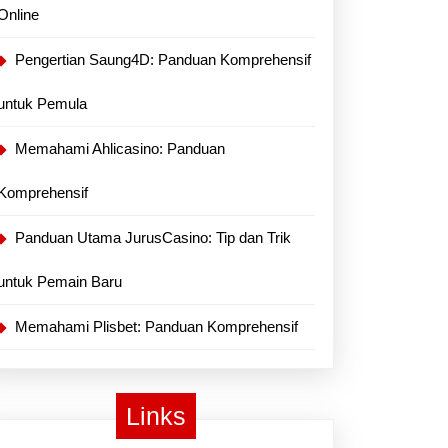
Online
Pengertian Saung4D: Panduan Komprehensif
untuk Pemula
Memahami Ahlicasino: Panduan
Komprehensif
Panduan Utama JurusCasino: Tip dan Trik
untuk Pemain Baru
Memahami Plisbet: Panduan Komprehensif
Links