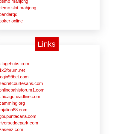
demo mahjong
demo slot mahjong
bandarqq
poker online
Links
stagehubs.com
1x2forum.net
login99bet.com
secretcourtesans.com
onlinebahisforum1.com
chicagoheadline.com
camming.org
rajalion88.com
goupuntacana.com
riversedgepark.com
zaseez.com