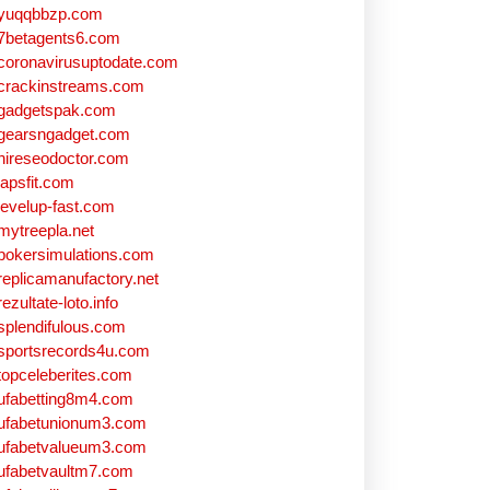
yuqqbbzp.com
7betagents6.com
coronavirusuptodate.com
crackinstreams.com
gadgetspak.com
gearsngadget.com
hireseodoctor.com
lapsfit.com
levelup-fast.com
mytreepla.net
pokersimulations.com
replicamanufactory.net
rezultate-loto.info
splendifulous.com
sportsrecords4u.com
topceleberites.com
ufabetting8m4.com
ufabetunionum3.com
ufabetvalueum3.com
ufabetvaultm7.com