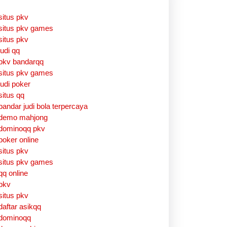
situs pkv
situs pkv games
situs pkv
judi qq
pkv bandarqq
situs pkv games
judi poker
situs qq
bandar judi bola terpercaya
demo mahjong
dominoqq pkv
poker online
situs pkv
situs pkv games
qq online
pkv
situs pkv
daftar asikqq
dominoqq