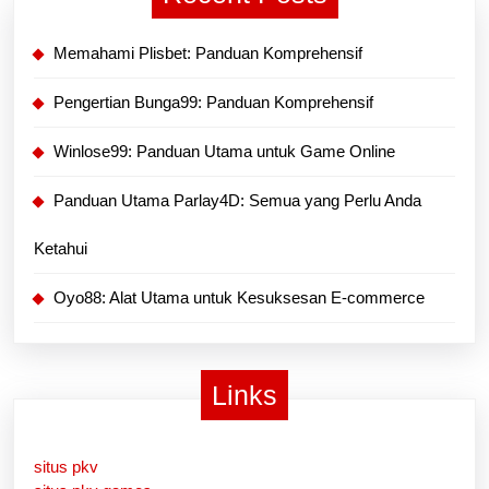
Memahami Plisbet: Panduan Komprehensif
Pengertian Bunga99: Panduan Komprehensif
Winlose99: Panduan Utama untuk Game Online
Panduan Utama Parlay4D: Semua yang Perlu Anda
Ketahui
Oyo88: Alat Utama untuk Kesuksesan E-commerce
Links
situs pkv