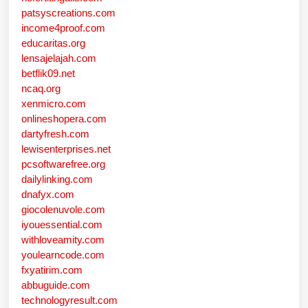
patsyscreations.com
income4proof.com
educaritas.org
lensajelajah.com
betflik09.net
ncaq.org
xenmicro.com
onlineshopera.com
dartyfresh.com
lewisenterprises.net
pcsoftwarefree.org
dailylinking.com
dnafyx.com
giocolenuvole.com
iyouessential.com
withloveamity.com
youlearncode.com
fxyatirim.com
abbuguide.com
technologyresult.com