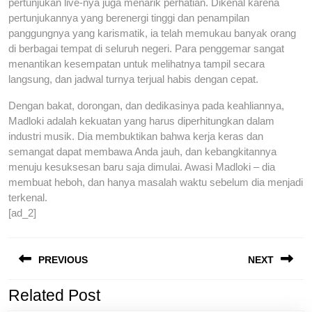
pertunjukan live-nya juga menarik perhatian. Dikenal karena
pertunjukannya yang berenergi tinggi dan penampilan
panggungnya yang karismatik, ia telah memukau banyak orang
di berbagai tempat di seluruh negeri. Para penggemar sangat
menantikan kesempatan untuk melihatnya tampil secara
langsung, dan jadwal turnya terjual habis dengan cepat.
Dengan bakat, dorongan, dan dedikasinya pada keahliannya,
Madloki adalah kekuatan yang harus diperhitungkan dalam
industri musik. Dia membuktikan bahwa kerja keras dan
semangat dapat membawa Anda jauh, dan kebangkitannya
menuju kesuksesan baru saja dimulai. Awasi Madloki – dia
membuat heboh, dan hanya masalah waktu sebelum dia menjadi
terkenal.
[ad_2]
Post
PREVIOUS
NEXT
navigation
Related Post
Previous
Next