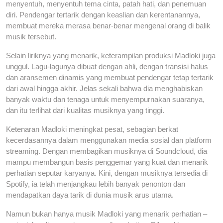
menyentuh, menyentuh tema cinta, patah hati, dan penemuan
diri. Pendengar tertarik dengan keaslian dan kerentanannya,
membuat mereka merasa benar-benar mengenal orang di balik
musik tersebut.
Selain liriknya yang menarik, keterampilan produksi Madloki juga
unggul. Lagu-lagunya dibuat dengan ahli, dengan transisi halus
dan aransemen dinamis yang membuat pendengar tetap tertarik
dari awal hingga akhir. Jelas sekali bahwa dia menghabiskan
banyak waktu dan tenaga untuk menyempurnakan suaranya,
dan itu terlihat dari kualitas musiknya yang tinggi.
Ketenaran Madloki meningkat pesat, sebagian berkat
kecerdasannya dalam menggunakan media sosial dan platform
streaming. Dengan membagikan musiknya di Soundcloud, dia
mampu membangun basis penggemar yang kuat dan menarik
perhatian seputar karyanya. Kini, dengan musiknya tersedia di
Spotify, ia telah menjangkau lebih banyak penonton dan
mendapatkan daya tarik di dunia musik arus utama.
Namun bukan hanya musik Madloki yang menarik perhatian –