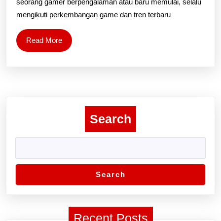
dengan
seorang gamer berpengalaman atau baru memulai, selalu
mengikuti perkembangan game dan tren terbaru
Rollingspin:
Tren
Read
Read More
dan
More
Rilis
Terbaru
di
Industri
Search
Game
Search
Recent Posts