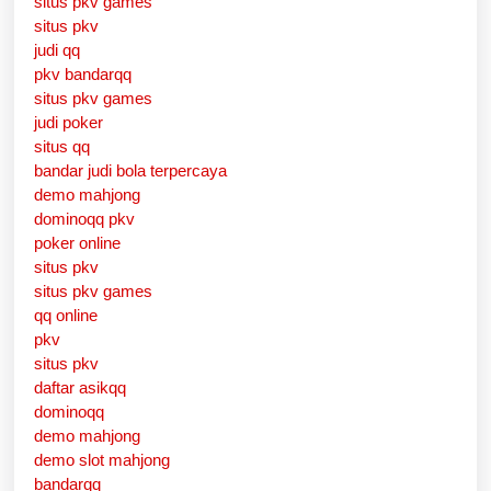
situs pkv games
situs pkv
judi qq
pkv bandarqq
situs pkv games
judi poker
situs qq
bandar judi bola terpercaya
demo mahjong
dominoqq pkv
poker online
situs pkv
situs pkv games
qq online
pkv
situs pkv
daftar asikqq
dominoqq
demo mahjong
demo slot mahjong
bandarqq