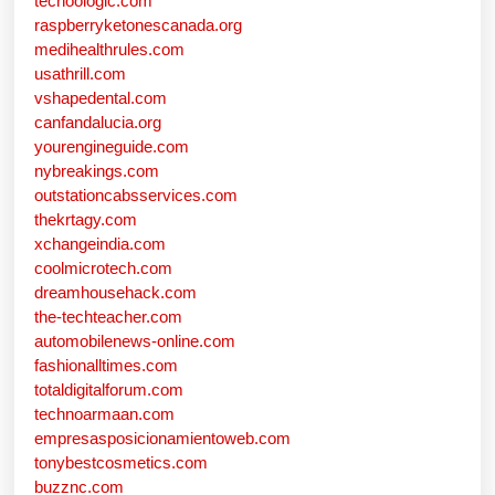
techoologic.com
raspberryketonescanada.org
medihealthrules.com
usathrill.com
vshapedental.com
canfandalucia.org
yourengineguide.com
nybreakings.com
outstationcabsservices.com
thekrtagy.com
xchangeindia.com
coolmicrotech.com
dreamhousehack.com
the-techteacher.com
automobilenews-online.com
fashionalltimes.com
totaldigitalforum.com
technoarmaan.com
empresasposicionamientoweb.com
tonybestcosmetics.com
buzznc.com