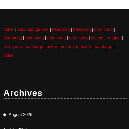
poker
|
situs pkv games
|
bandarqq
|
bandarqq
|
dominoqq
|
dominoqq
|
dominoqq
|
dominoqq
|
dominoqq
|
slot anti rungkat
|
pkv games bandarqq
|
poker
|
poker
|
qq poker
|
bandarqq
|
poker
Archives
August 2026