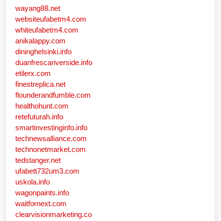
wayang88.net
websiteufabetm4.com
whiteufabetm4.com
anikalappy.com
dininghelsinki.info
duanfrescariverside.info
etilerx.com
finestreplica.net
flounderandfumble.com
healthohunt.com
retefuturah.info
smartinvestinginfo.info
technewsalliance.com
technonetmarket.com
tedstanger.net
ufabett732um3.com
uskola.info
wagonpaints.info
waitfornext.com
clearvisionmarketing.co