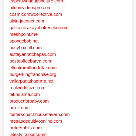
capetownacupuncture.com
bitcoinvideospro.com
cosmiccrowcollective.com
alain-jacquet.com
gotisouizakayabakeneko.com
meshpoint.me
spongebob.net
busyboxintl.com
auttayanratchapak.com
postcoffeebarva.com
elteatromilliondollar.com
burgerkingfranchise.org
vallarpadathamma.net
realworldsize.com
teknolama.com
productforbaby.com
orb-z.com
fosterscoachhousetavern.com
mesasdecultivoonline.com
boilersnbits.com
latestviralpost.com