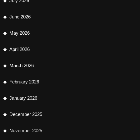
July 2026
June 2026
May 2026
April 2026
March 2026
February 2026
January 2026
December 2025
November 2025