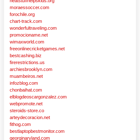
neatstuffhelpskids.org
moraessoccer.com
forochile.org
chart-track.com
wonderfultraveling.com
promocioname.net
wimaxworld.com
freeonlinecricketgames.net
bestcashing.biz
firerestrictions.us
archiesbrooklyn.com
muambeiros.net
infozblog.com
chonbaihat.com
elblogdeoscargonzalez.com
webpromote.net
steroids-store.co
arteydecoracion.net
fithog.com
bestlaptopbestmonitor.com
georginaryland.com