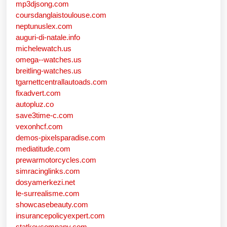
mp3djsong.com
coursdanglaistoulouse.com
neptunuslex.com
auguri-di-natale.info
michelewatch.us
omega--watches.us
breitling-watches.us
tgarnettcentrallautoads.com
fixadvert.com
autopluz.co
save3time-c.com
vexonhcf.com
demos-pixelsparadise.com
mediatitude.com
prewarmotorcycles.com
simracinglinks.com
dosyamerkezi.net
le-surrealisme.com
showcasebeauty.com
insurancepolicyexpert.com
statkeycompany.com