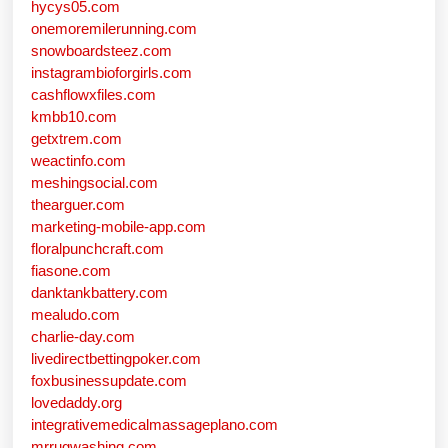
hycys05.com
onemoremilerunning.com
snowboardsteez.com
instagrambioforgirls.com
cashflowxfiles.com
kmbb10.com
getxtrem.com
weactinfo.com
meshingsocial.com
thearguer.com
marketing-mobile-app.com
floralpunchcraft.com
fiasone.com
danktankbattery.com
mealudo.com
charlie-day.com
livedirectbettingpoker.com
foxbusinessupdate.com
lovedaddy.org
integrativemedicalmassageplano.com
mrrugwashing.com