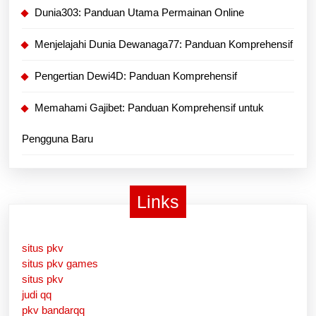
Dunia303: Panduan Utama Permainan Online
Menjelajahi Dunia Dewanaga77: Panduan Komprehensif
Pengertian Dewi4D: Panduan Komprehensif
Memahami Gajibet: Panduan Komprehensif untuk
Pengguna Baru
Links
situs pkv
situs pkv games
situs pkv
judi qq
pkv bandarqq