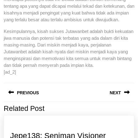
tentang apa yang dapat dicapai melalui tekad dan ketekunan, dan
kisahnya menjadi pengingat yang kuat bahwa tidak ada impian
yang terlalu besar atau terlalu ambisius untuk diwujudkan.
Kesimpulannya, kisah sukses Jutawanbet adalah bukti kekuatan
jiwa manusia dan potensi tak terbatas yang ada dalam diri kita
masing-masing. Dari miskin menjadi kaya, perjalanan
Jutawanbet adalah kisah nyata dari miskin menjadi kaya yang
menginspirasi dan memotivasi kita semua untuk meraih bintang
dan tidak pernah menyerah pada impian kita.
[ad_2]
Post
PREVIOUS
NEXT
navigation
Related Post
Previous
Next
post:
post:
Jepe138: Seniman Visioner