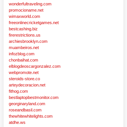
wonderfultraveling.com
promocioname.net
wimaxworld.com
freeonlinecricketgames.net
bestcashing.biz
firerestrictions.us
archiesbrooklyn.com
muambeiros.net
infozblog.com
chonbaihat.com
elblogdeoscargonzalez.com
webpromote.net
steroids-store.co
arteydecoracion.net
fithog.com
bestlaptopbestmonitor.com
georginaryland.com
roseandbasil.com
thewhitewhitelights.com
atdhe.ws