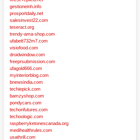
gestioneinh.info
prosportdaily.net
salesinvest22.com
teseract.org
trendy-ama-shop.com
ufabett732m7.com
visiofood.com
droidwindow.com
freeprsubmission.com
ufagold666.com
myinteriorblog.com
bnewsindia.com
techiepick.com
bamzyshop.com
pondycars.com
techonfutures.com
techoologic.com
raspberryketonescanada.org
medihealthrules.com
usathrill.com