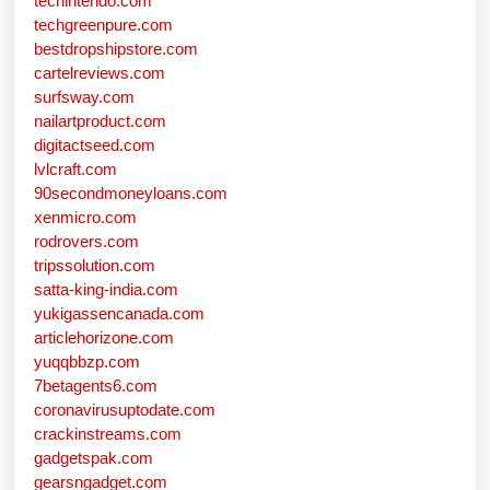
techintendo.com
techgreenpure.com
bestdropshipstore.com
cartelreviews.com
surfsway.com
nailartproduct.com
digitactseed.com
lvlcraft.com
90secondmoneyloans.com
xenmicro.com
rodrovers.com
tripssolution.com
satta-king-india.com
yukigassencanada.com
articlehorizone.com
yuqqbbzp.com
7betagents6.com
coronavirusuptodate.com
crackinstreams.com
gadgetspak.com
gearsngadget.com