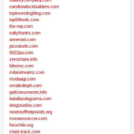
carolinadeckbuilders.com
topinvestingblog.com
top50tools.com
the-rep.com
saltyfranks.com
annerani.com
jazzatude.com
0022pa.com
zeroshare.info
bilesinc.com
milaretreatnz.com
modaagi.com
smallvilleph.com
galiciasuroeste.info
batallasdeguerra.com
dregstudios.com
neatstuffhelpskids.org
moraessoccer.com
forochile.org
chart-track.com