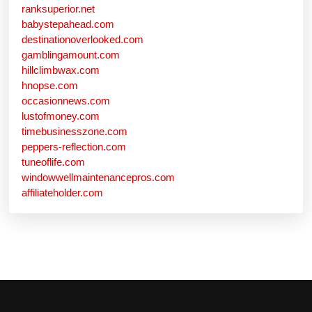
ranksuperior.net
babystepahead.com
destinationoverlooked.com
gamblingamount.com
hillclimbwax.com
hnopse.com
occasionnews.com
lustofmoney.com
timebusinesszone.com
peppers-reflection.com
tuneoflife.com
windowwellmaintenancepros.com
affiliateholder.com