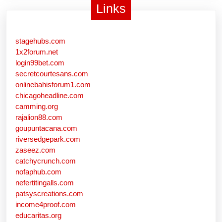
Links
stagehubs.com
1x2forum.net
login99bet.com
secretcourtesans.com
onlinebahisforum1.com
chicagoheadline.com
camming.org
rajalion88.com
goupuntacana.com
riversedgepark.com
zaseez.com
catchycrunch.com
nofaphub.com
nefertitingalls.com
patsyscreations.com
income4proof.com
educaritas.org