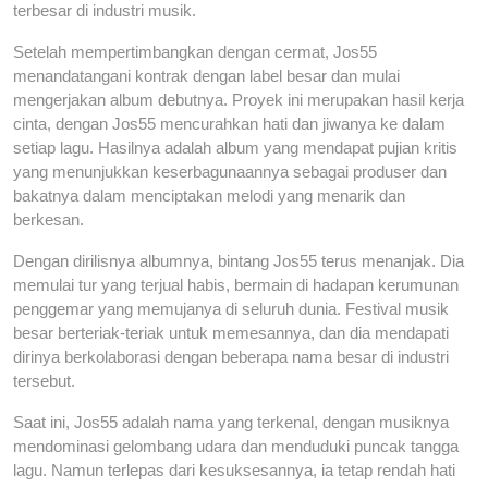
terbesar di industri musik.
Setelah mempertimbangkan dengan cermat, Jos55
menandatangani kontrak dengan label besar dan mulai
mengerjakan album debutnya. Proyek ini merupakan hasil kerja
cinta, dengan Jos55 mencurahkan hati dan jiwanya ke dalam
setiap lagu. Hasilnya adalah album yang mendapat pujian kritis
yang menunjukkan keserbagunaannya sebagai produser dan
bakatnya dalam menciptakan melodi yang menarik dan
berkesan.
Dengan dirilisnya albumnya, bintang Jos55 terus menanjak. Dia
memulai tur yang terjual habis, bermain di hadapan kerumunan
penggemar yang memujanya di seluruh dunia. Festival musik
besar berteriak-teriak untuk memesannya, dan dia mendapati
dirinya berkolaborasi dengan beberapa nama besar di industri
tersebut.
Saat ini, Jos55 adalah nama yang terkenal, dengan musiknya
mendominasi gelombang udara dan menduduki puncak tangga
lagu. Namun terlepas dari kesuksesannya, ia tetap rendah hati