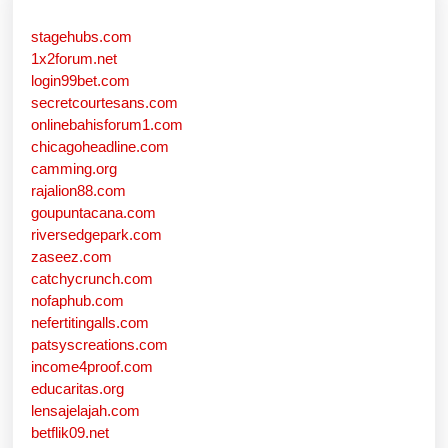
stagehubs.com
1x2forum.net
login99bet.com
secretcourtesans.com
onlinebahisforum1.com
chicagoheadline.com
camming.org
rajalion88.com
goupuntacana.com
riversedgepark.com
zaseez.com
catchycrunch.com
nofaphub.com
nefertitingalls.com
patsyscreations.com
income4proof.com
educaritas.org
lensajelajah.com
betflik09.net