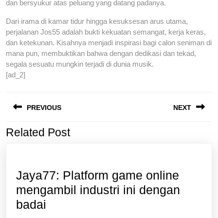
dan bersyukur atas peluang yang datang padanya.
Dari irama di kamar tidur hingga kesuksesan arus utama,
perjalanan Jos55 adalah bukti kekuatan semangat, kerja keras,
dan ketekunan. Kisahnya menjadi inspirasi bagi calon seniman di
mana pun, membuktikan bahwa dengan dedikasi dan tekad,
segala sesuatu mungkin terjadi di dunia musik.
[ad_2]
Post
PREVIOUS
NEXT
navigation
Related Post
Previous
Next
post:
post:
Jaya77: Platform game online
mengambil industri ini dengan
Jaya77:
badai