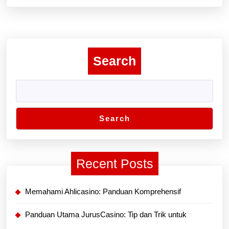
GG88
Search
Search
Recent Posts
Memahami Ahlicasino: Panduan Komprehensif
Panduan Utama JurusCasino: Tip dan Trik untuk