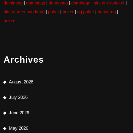
dominoqq
|
dominoqq
|
dominoqq
|
dominoqq
|
slot anti rungkat
|
pkv games bandarqq
|
poker
|
poker
|
qq poker
|
bandarqq
|
poker
Archives
August 2026
July 2026
June 2026
May 2026