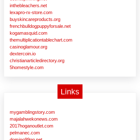
inthebleachers.net
lexapro-rx-store.com
buyskincareproducts.org
frenchbulldogpuppyforsale.net
kogamasquid.com
themultiplicationtablechart.com
casinoglamour.org
dextercoin.io
christianarticledirectory.org
5homestyle.com
Links
mygamblingstory.com
majalahwekonews.com
2017hoganoutlet.com
pelmanec.com
domino99qq.net