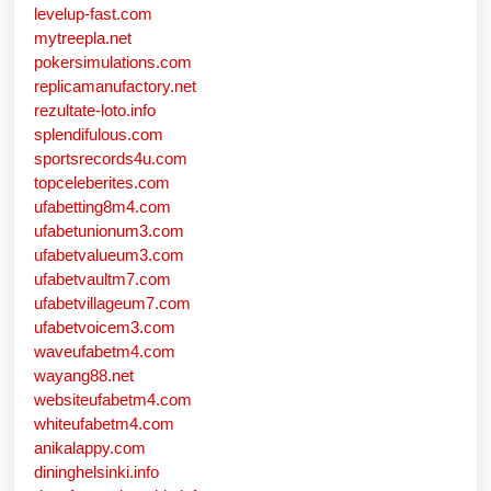
levelup-fast.com
mytreepla.net
pokersimulations.com
replicamanufactory.net
rezultate-loto.info
splendifulous.com
sportsrecords4u.com
topceleberites.com
ufabetting8m4.com
ufabetunionum3.com
ufabetvalueum3.com
ufabetvaultm7.com
ufabetvillageum7.com
ufabetvoicem3.com
waveufabetm4.com
wayang88.net
websiteufabetm4.com
whiteufabetm4.com
anikalappy.com
dininghelsinki.info