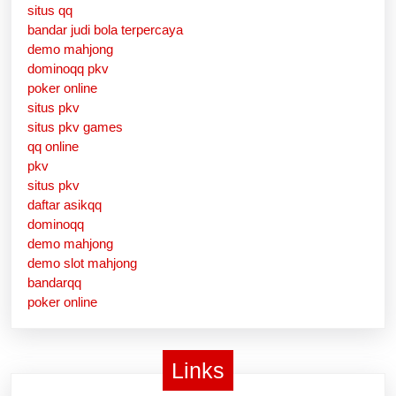
situs qq
bandar judi bola terpercaya
demo mahjong
dominoqq pkv
poker online
situs pkv
situs pkv games
qq online
pkv
situs pkv
daftar asikqq
dominoqq
demo mahjong
demo slot mahjong
bandarqq
poker online
Links