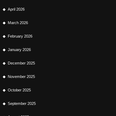
April 2026
March 2026
February 2026
January 2026
December 2025
November 2025
October 2025
September 2025