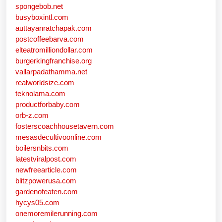
spongebob.net
busyboxintl.com
auttayanratchapak.com
postcoffeebarva.com
elteatromilliondollar.com
burgerkingfranchise.org
vallarpadathamma.net
realworldsize.com
teknolama.com
productforbaby.com
orb-z.com
fosterscoachhousetavern.com
mesasdecultivoonline.com
boilersnbits.com
latestviralpost.com
newfreearticle.com
blitzpowerusa.com
gardenofeaten.com
hycys05.com
onemoremilerunning.com