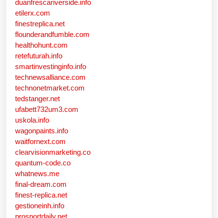
duanfrescariverside.info
etilerx.com
finestreplica.net
flounderandfumble.com
healthohunt.com
retefuturah.info
smartinvestinginfo.info
technewsalliance.com
technonetmarket.com
tedstanger.net
ufabett732um3.com
uskola.info
wagonpaints.info
waitfornext.com
clearvisionmarketing.co
quantum-code.co
whatnews.me
final-dream.com
finest-replica.net
gestioneinh.info
prosportdaily.net