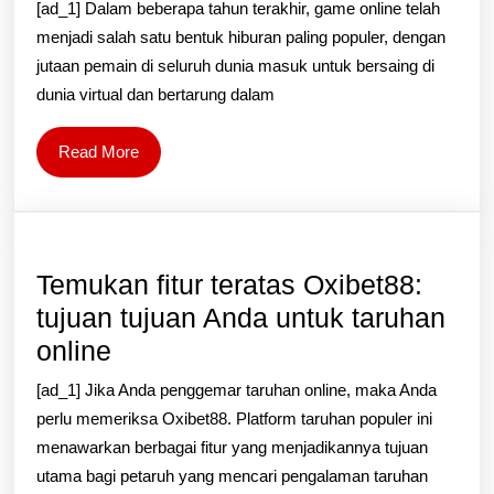
Platform
[ad_1] Dalam beberapa tahun terakhir, game online telah
game
menjadi salah satu bentuk hiburan paling populer, dengan
online
jutaan pemain di seluruh dunia masuk untuk bersaing di
dunia virtual dan bertarung dalam
mengambil
industri
Read
Read More
ini
More
dengan
badai
Temukan fitur teratas Oxibet88:
tujuan tujuan Anda untuk taruhan
Temukan
online
fitur
[ad_1] Jika Anda penggemar taruhan online, maka Anda
teratas
perlu memeriksa Oxibet88. Platform taruhan populer ini
Oxibet88:
menawarkan berbagai fitur yang menjadikannya tujuan
utama bagi petaruh yang mencari pengalaman taruhan
tujuan