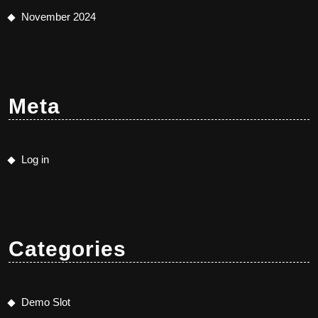
November 2024
Meta
Log in
Categories
Demo Slot