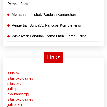
Pemain Baru
Memahami Plisbet: Panduan Komprehensif
Pengertian Bunga99: Panduan Komprehensif
Winlose99: Panduan Utama untuk Game Online
Links
situs pkv
situs pkv games
situs pkv
judi qq
pkv bandarqq
situs pkv games
judi poker