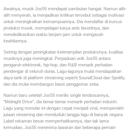
Awalnya, musik Jos55 mendapat sambutan hangat. Namun alih-
alih menyerah, ia menjadikan kritikan tersebut sebagai motivasi
untuk meningkatkan kemampuannya. Dia mendaftar di kursus
produksi musik, mempelajari karya artis favoritnya, dan
mendedikasikan waktu berjam-jam untuk mengasah
keahliannya.
Seiring dengan peningkatan keterampilan produksinya, kualitas
musiknya juga meningkat. Perpaduan unik Jos55 antara
pengaruh elektronik, hip-hop, dan R&B menarik perhatian
pendengar di seluruh dunia. Lagu-lagunya mulai mendapatkan
daya tarik di platform streaming seperti SoundCloud dan Spotify,
dan dia mulai membangun basis penggemar setia.
Namun baru setelah Jos55 merilis single terobosannya,
“Midnight Drive”, dia benar-benar menarik perhatian industri.
Lagu yang menular ini dengan cepat menjadi viral, memperoleh
jutaan streaming dan menduduki tangga lagu di banyak negara.
Label rekaman besar memperhatikannya, dan tak lama
kemudian, Jos55 menerima tawaran dari beberapa pemain