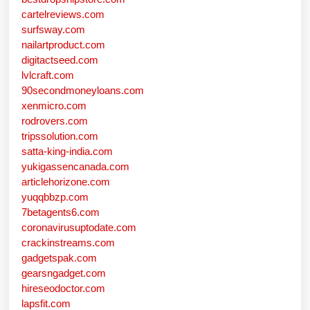
cartelreviews.com
surfsway.com
nailartproduct.com
digitactseed.com
lvlcraft.com
90secondmoneyloans.com
xenmicro.com
rodrovers.com
tripssolution.com
satta-king-india.com
yukigassencanada.com
articlehorizone.com
yuqqbbzp.com
7betagents6.com
coronavirusuptodate.com
crackinstreams.com
gadgetspak.com
gearsngadget.com
hireseodoctor.com
lapsfit.com