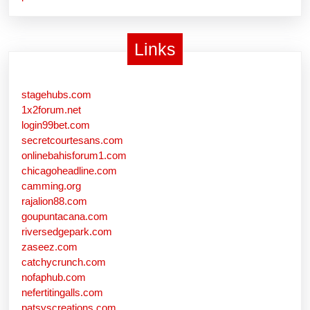
Links
stagehubs.com
1x2forum.net
login99bet.com
secretcourtesans.com
onlinebahisforum1.com
chicagoheadline.com
camming.org
rajalion88.com
goupuntacana.com
riversedgepark.com
zaseez.com
catchycrunch.com
nofaphub.com
nefertitingalls.com
patsyscreations.com