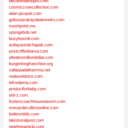
bitcoinvideospro.com
cosmiccrowcollective.com
alain-jacquet.com
gotisouizakayabakeneko.com
meshpoint.me
spongebob.net
busyboxintl.com
auttayanratchapak.com
postcoffeebarva.com
elteatromilliondollar.com
burgerkingfranchise.org
vallarpadathamma.net
realworldsize.com
teknolama.com
productforbaby.com
orb-z.com
fosterscoachhousetavern.com
mesasdecultivoonline.com
boilersnbits.com
latestviralpost.com
newfreearticle.com