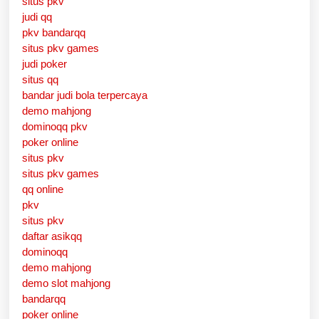
situs pkv
judi qq
pkv bandarqq
situs pkv games
judi poker
situs qq
bandar judi bola terpercaya
demo mahjong
dominoqq pkv
poker online
situs pkv
situs pkv games
qq online
pkv
situs pkv
daftar asikqq
dominoqq
demo mahjong
demo slot mahjong
bandarqq
poker online