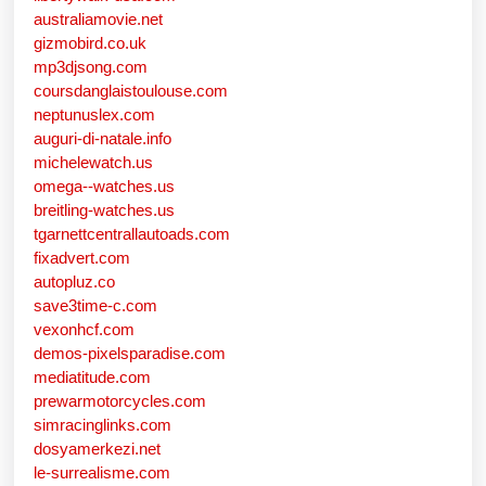
australiamovie.net
gizmobird.co.uk
mp3djsong.com
coursdanglaistoulouse.com
neptunuslex.com
auguri-di-natale.info
michelewatch.us
omega--watches.us
breitling-watches.us
tgarnettcentrallautoads.com
fixadvert.com
autopluz.co
save3time-c.com
vexonhcf.com
demos-pixelsparadise.com
mediatitude.com
prewarmotorcycles.com
simracinglinks.com
dosyamerkezi.net
le-surrealisme.com