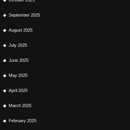
September 2025
August 2025
July 2025
June 2025
May 2025
April 2025
March 2025
February 2025