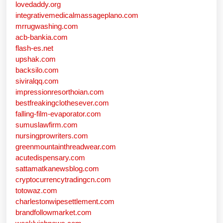
lovedaddy.org
integrativemedicalmassageplano.com
mrrugwashing.com
acb-bankia.com
flash-es.net
upshak.com
backsilo.com
siviralqq.com
impressionresorthoian.com
bestfreakingclothesever.com
falling-film-evaporator.com
sumuslawfirm.com
nursingprowriters.com
greenmountainthreadwear.com
acutedispensary.com
sattamatkanewsblog.com
cryptocurrencytradingcn.com
totowaz.com
charlestonwipesettlement.com
brandfollowmarket.com