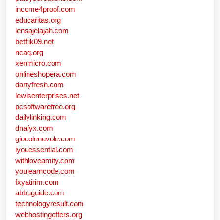
income4proof.com
educaritas.org
lensajelajah.com
betflik09.net
ncaq.org
xenmicro.com
onlineshopera.com
dartyfresh.com
lewisenterprises.net
pcsoftwarefree.org
dailylinking.com
dnafyx.com
giocolenuvole.com
iyouessential.com
withloveamity.com
youlearncode.com
fxyatirim.com
abbuguide.com
technologyresult.com
webhostingoffers.org