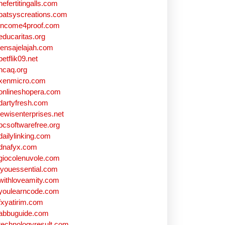
nefertitingalls.com
patsyscreations.com
income4proof.com
educaritas.org
lensajelajah.com
betflik09.net
ncaq.org
xenmicro.com
onlineshopera.com
dartyfresh.com
lewisenterprises.net
pcsoftwarefree.org
dailylinking.com
dnafyx.com
giocolenuvole.com
iyouessential.com
withloveamity.com
youlearncode.com
fxyatirim.com
abbuguide.com
technologyresult.com