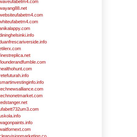
waveufabetm4.com
wayang88.net
websiteufabetm4.com
whiteufabetm4.com
anikalappy.com
dininghelsinki.info
duanfrescariverside.info
etilerx.com
finestreplica.net
flounderandfumble.com
healthohunt.com
retefuturah.info
smartinvestinginfo.info
technewsalliance.com
technonetmarket.com
tedstanger.net
ufabett732um3.com
uskola.info
wagonpaints.info
waitfornext.com
clearvisionmarketing.co