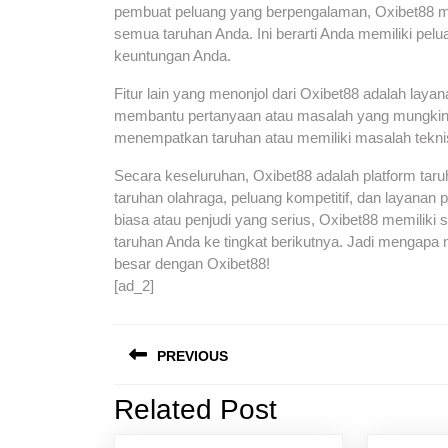
pembuat peluang yang berpengalaman, Oxibet88 
semua taruhan Anda. Ini berarti Anda memiliki pe
keuntungan Anda.
Fitur lain yang menonjol dari Oxibet88 adalah lay
membantu pertanyaan atau masalah yang mungkin 
menempatkan taruhan atau memiliki masalah tekni
Secara keseluruhan, Oxibet88 adalah platform tar
taruhan olahraga, peluang kompetitif, dan layanan
biasa atau penjudi yang serius, Oxibet88 memil
taruhan Anda ke tingkat berikutnya. Jadi mengapa 
besar dengan Oxibet88!
[ad_2]
Post
PREVIOUS
navigation
Related Post
Previous
post: