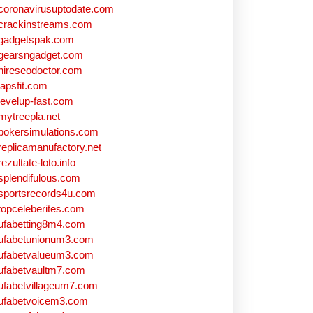
coronavirusuptodate.com
crackinstreams.com
gadgetspak.com
gearsngadget.com
hireseodoctor.com
lapsfit.com
levelup-fast.com
mytreepla.net
pokersimulations.com
replicamanufactory.net
rezultate-loto.info
splendifulous.com
sportsrecords4u.com
topceleberites.com
ufabetting8m4.com
ufabetunionum3.com
ufabetvalueum3.com
ufabetvaultm7.com
ufabetvillageum7.com
ufabetvoicem3.com