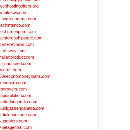
webhostingoffers.org
whatszow.com
ehomeamerca.com
techintendo.com
techgreenpure.com
bestdropshipstore.com
cartelreviews.com
surfsway.com
nailartproduct.com
digitactseed.com
lvlcraft.com
90secondmoneyloans.com
xenmicro.com
rodrovers.com
tripssolution.com
satta-king-india.com
yukigassencanada.com
articlehorizone.com
yuqqbbzp.com
7betagents6.com