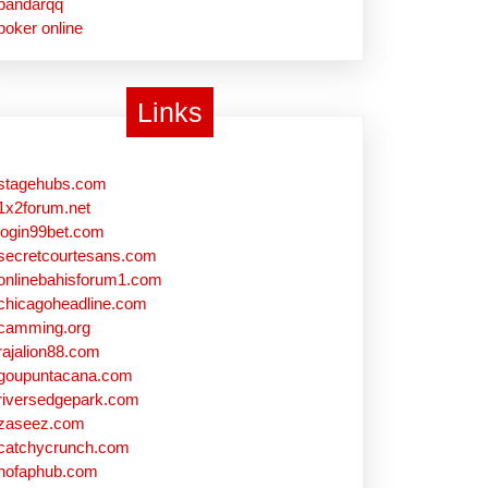
bandarqq
poker online
Links
stagehubs.com
1x2forum.net
login99bet.com
secretcourtesans.com
onlinebahisforum1.com
chicagoheadline.com
camming.org
rajalion88.com
goupuntacana.com
riversedgepark.com
zaseez.com
catchycrunch.com
nofaphub.com