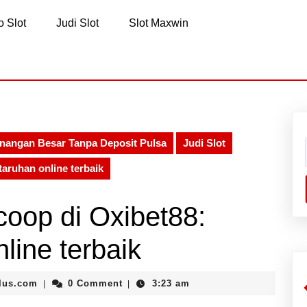
 Slot
Judi Slot
Slot Maxwin
enangan Besar Tanpa Deposit Pulsa
Judi Slot
taruhan online terbaik
coop di Oxibet88:
line terbaik
admin@blogwriterplus.com
lus.com
0 Comment
3:23 am
|
|