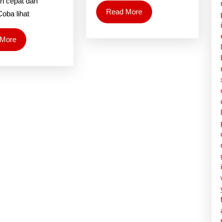
ih cepat dan
Pembangkit
Read
Read More
Coba lihat
More
Tenaga
Utama
Read
 More
More