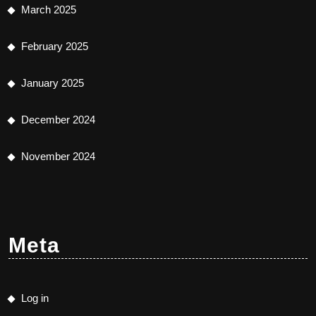
March 2025
February 2025
January 2025
December 2024
November 2024
Meta
Log in