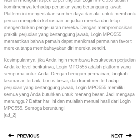
komitmennya terhadap perjudian yang bertanggung jawab.
Platform ini menyediakan sumber daya dan alat untuk membantu
pemain mengelola kebiasaan perjudian mereka dan tetap
mengendalikan pengeluaran mereka. Dengan mempromosikan
praktik perjudian yang bertanggung jawab, Login MPO555
memastikan bahwa pemain dapat menikmati permainan favorit
mereka tanpa membahayakan diri mereka sendiri.
Kesimpulannya, jika Anda ingin membawa kesuksesan perjudian
Anda ke level berikutnya, Login MPO555 adalah platform yang
sempurna untuk Anda. Dengan beragam permainan, langkah
keamanan terbaik, bonus besar, dan komitmen terhadap
perjudian yang bertanggung jawab, Login MPO555 memiliki
semua yang Anda butuhkan untuk menang besar. Jadi mengapa
menunggu? Daftar hari ini dan mulailah menuai hasil dari Login
MPO555. Semoga beruntung!
[ad_2]
Post
PREVIOUS
NEXT
navigation