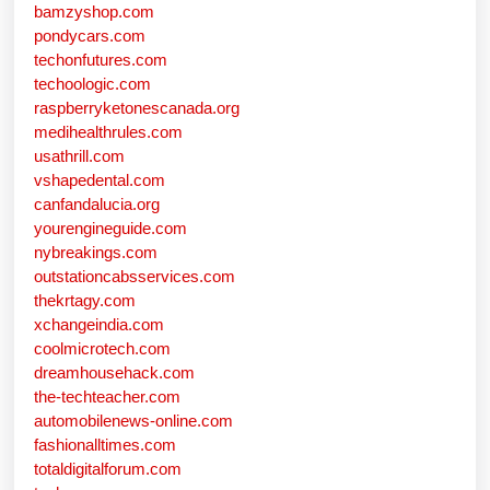
bamzyshop.com
pondycars.com
techonfutures.com
techoologic.com
raspberryketonescanada.org
medihealthrules.com
usathrill.com
vshapedental.com
canfandalucia.org
yourengineguide.com
nybreakings.com
outstationcabsservices.com
thekrtagy.com
xchangeindia.com
coolmicrotech.com
dreamhousehack.com
the-techteacher.com
automobilenews-online.com
fashionalltimes.com
totaldigitalforum.com