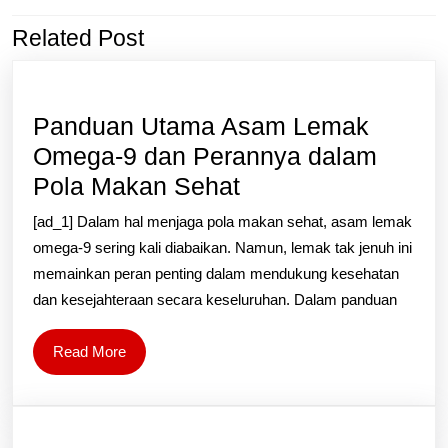
Related Post
Previous
Next
post:
post:
Panduan Utama Asam Lemak
Omega-9 dan Perannya dalam
Panduan
Pola Makan Sehat
Utama
[ad_1] Dalam hal menjaga pola makan sehat, asam lemak
Asam
omega-9 sering kali diabaikan. Namun, lemak tak jenuh ini
Lemak
memainkan peran penting dalam mendukung kesehatan
dan kesejahteraan secara keseluruhan. Dalam panduan
Omega-
9
Read
Read More
dan
More
Perannya
dalam