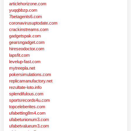
articlehorizone.com
yuqqbbzp.com
7betagents6.com
coronavirusuptodate.com
crackinstreams.com
gadgetspak.com
gearsngadget.com
hireseodoctor.com
lapsfit.com
levelup-fast.com
mytreepla.net
pokersimulations.com
replicamanufactory.net
rezultate-loto.info
splendifulous.com
sportsrecords4u.com
topceleberites.com
ufabetting8m4.com
ufabetunionum3.com
ufabetvalueum3.com