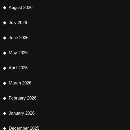
August 2026
July 2026
June 2026
May 2026
April 2026
March 2026
February 2026
January 2026
December 2025