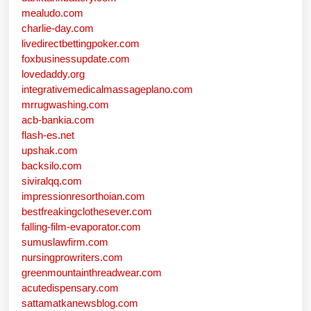
mealudo.com
charlie-day.com
livedirectbettingpoker.com
foxbusinessupdate.com
lovedaddy.org
integrativemedicalmassageplano.com
mrrugwashing.com
acb-bankia.com
flash-es.net
upshak.com
backsilo.com
siviralqq.com
impressionresorthoian.com
bestfreakingclothesever.com
falling-film-evaporator.com
sumuslawfirm.com
nursingprowriters.com
greenmountainthreadwear.com
acutedispensary.com
sattamatkanewsblog.com