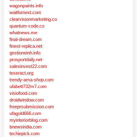
wagonpaints.info
waitfornext.com
clearvisionmarketing.co
quantum-code.co
whatnews.me
final-dream.com
finest-replica.net
gestioneinh.info
prosportdaily.net
salesinvest22.com
teseract.org
trendy-ama-shop.com
ufabett732m7.com
visiofood.com
droidwindow.com
freeprsubmission.com
ufagold666.com
myinteriorblog.com
bnewsindia.com
techiepick.com