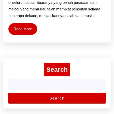
yang
di seluruh dunia. Suaranya yang penuh perasaan dan
Sederhana
melodi yang memukau telah memikat penonton selama
beberapa dekade, menjadikannya salah satu musisi
hingga
Kesuksesan
Read
Read More
Musik:
More
Kisah
MM
Raja
Search
Search