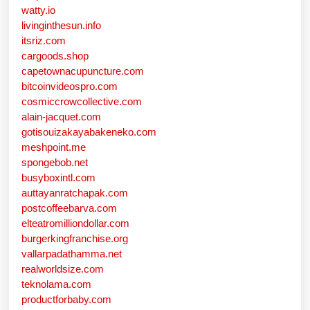
watty.io
livinginthesun.info
itsriz.com
cargoods.shop
capetownacupuncture.com
bitcoinvideospro.com
cosmiccrowcollective.com
alain-jacquet.com
gotisouizakayabakeneko.com
meshpoint.me
spongebob.net
busyboxintl.com
auttayanratchapak.com
postcoffeebarva.com
elteatromilliondollar.com
burgerkingfranchise.org
vallarpadathamma.net
realworldsize.com
teknolama.com
productforbaby.com