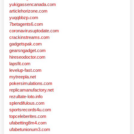
yukigassencanada.com
articlehorizone.com
yuqqbbzp.com
7betagents6.com
coronavirusuptodate.com
crackinstreams.com
gadgetspak.com
gearsngadget.com
hireseodoctor.com
lapsfit.com
levelup-fast.com
mytreepla.net
pokersimulations.com
replicamanufactory.net
rezultate-loto.info
splendifulous.com
sportsrecords4u.com
topceleberites.com
ufabetting8m4.com
ufabetunionum3.com