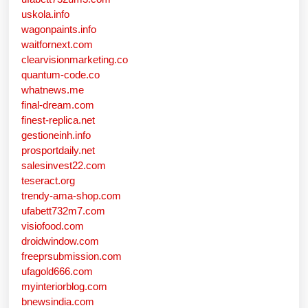
uskola.info
wagonpaints.info
waitfornext.com
clearvisionmarketing.co
quantum-code.co
whatnews.me
final-dream.com
finest-replica.net
gestioneinh.info
prosportdaily.net
salesinvest22.com
teseract.org
trendy-ama-shop.com
ufabett732m7.com
visiofood.com
droidwindow.com
freeprsubmission.com
ufagold666.com
myinteriorblog.com
bnewsindia.com