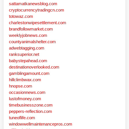
sattamatkanewsblog.com
cryptocurrencytradingcn.com
totowaz.com
charlestonwipesettlement.com
brandfollowmarket.com
weeklyjobnews.com
countyanimalshelter.com
adwebtagging.com
ranksuperior.net
babystepahead.com
destinationoverlooked.com
gamblingamount.com
hillclimbwax.com
hnopse.com
occasionnews.com
lustofmoney.com
timebusinesszone.com
peppers-reflection.com
tuneoflife.com
windowwellmaintenancepros.com