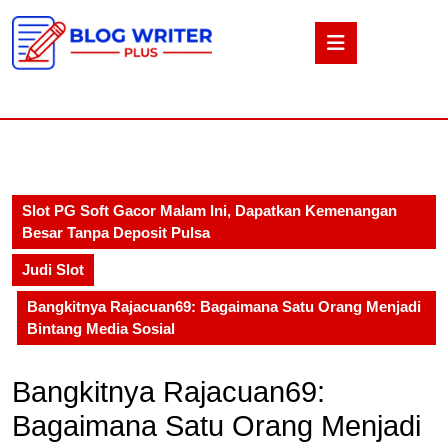
Skip
to
Open
content
Button
Skip
to
content
Slot PG Soft Gacor Malam Ini, Dapatkan Kemenangan
Besar Tanpa Deposit Pulsa
Judi Slot
Bangkitnya Rajacuan69: Bagaimana Satu Orang Menjadi
Bintang Media Sosial
Bangkitnya Rajacuan69:
Bagaimana Satu Orang Menjadi