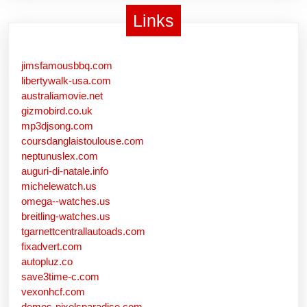
Links
jimsfamousbbq.com
libertywalk-usa.com
australiamovie.net
gizmobird.co.uk
mp3djsong.com
coursdanglaistoulouse.com
neptunuslex.com
auguri-di-natale.info
michelewatch.us
omega--watches.us
breitling-watches.us
tgarnettcentrallautoads.com
fixadvert.com
autopluz.co
save3time-c.com
vexonhcf.com
demos-pixelsparadise.com