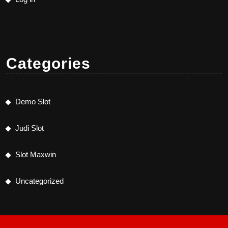
Categories
Demo Slot
Judi Slot
Slot Maxwin
Uncategorized