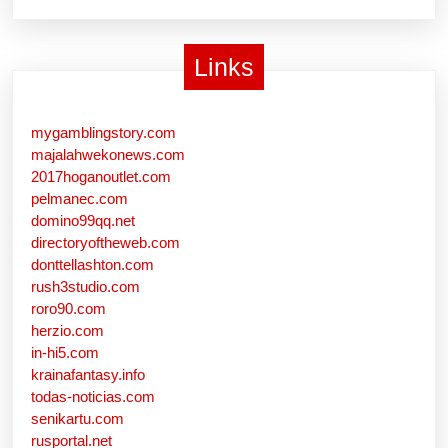
Links
mygamblingstory.com
majalahwekonews.com
2017hoganoutlet.com
pelmanec.com
domino99qq.net
directoryoftheweb.com
donttellashton.com
rush3studio.com
roro90.com
herzio.com
in-hi5.com
krainafantasy.info
todas-noticias.com
senikartu.com
rusportal.net