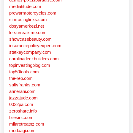
mediatitude.com
prewarmotorcycles.com
simracinglinks.com
dosyamerkezi.net
le-surrealisme.com
showcasebeauty.com
insurancepolicyexpert.com
statkeycompany.com
carolinadeckbuilders.com
topinvestingblog.com
top50tools.com
the-rep.com
saltyfranks.com
annerani.com
jazzatude.com
0022pa.com
zeroshare.info
bilesinc.com
milaretreatnz.com
modaagi.com