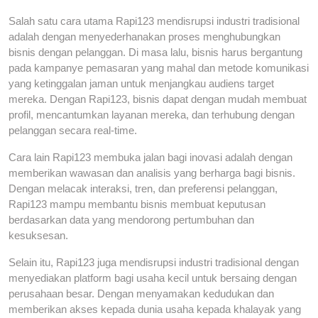
Salah satu cara utama Rapi123 mendisrupsi industri tradisional
adalah dengan menyederhanakan proses menghubungkan
bisnis dengan pelanggan. Di masa lalu, bisnis harus bergantung
pada kampanye pemasaran yang mahal dan metode komunikasi
yang ketinggalan jaman untuk menjangkau audiens target
mereka. Dengan Rapi123, bisnis dapat dengan mudah membuat
profil, mencantumkan layanan mereka, dan terhubung dengan
pelanggan secara real-time.
Cara lain Rapi123 membuka jalan bagi inovasi adalah dengan
memberikan wawasan dan analisis yang berharga bagi bisnis.
Dengan melacak interaksi, tren, dan preferensi pelanggan,
Rapi123 mampu membantu bisnis membuat keputusan
berdasarkan data yang mendorong pertumbuhan dan
kesuksesan.
Selain itu, Rapi123 juga mendisrupsi industri tradisional dengan
menyediakan platform bagi usaha kecil untuk bersaing dengan
perusahaan besar. Dengan menyamakan kedudukan dan
memberikan akses kepada dunia usaha kepada khalayak yang