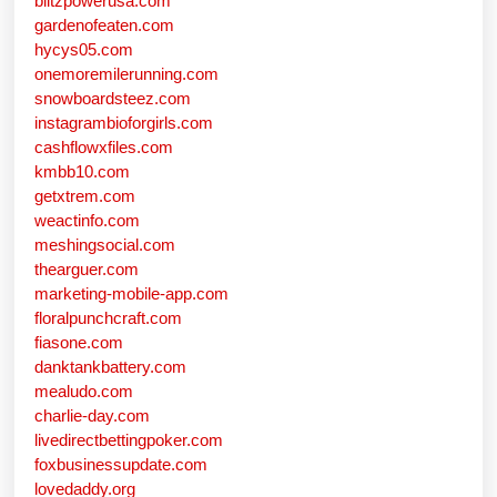
blitzpowerusa.com
gardenofeaten.com
hycys05.com
onemoremilerunning.com
snowboardsteez.com
instagrambioforgirls.com
cashflowxfiles.com
kmbb10.com
getxtrem.com
weactinfo.com
meshingsocial.com
thearguer.com
marketing-mobile-app.com
floralpunchcraft.com
fiasone.com
danktankbattery.com
mealudo.com
charlie-day.com
livedirectbettingpoker.com
foxbusinessupdate.com
lovedaddy.org