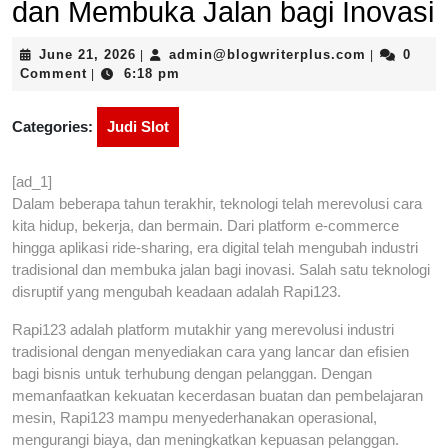
dan Membuka Jalan bagi Inovasi
June
admin@blog
June 21, 2026
admin@blogwriterplus.com
0
|
|
21,
Comment
6:18 pm
|
2026
Categories:
Judi Slot
[ad_1]
Dalam beberapa tahun terakhir, teknologi telah merevolusi cara
kita hidup, bekerja, dan bermain. Dari platform e-commerce
hingga aplikasi ride-sharing, era digital telah mengubah industri
tradisional dan membuka jalan bagi inovasi. Salah satu teknologi
disruptif yang mengubah keadaan adalah Rapi123.
Rapi123 adalah platform mutakhir yang merevolusi industri
tradisional dengan menyediakan cara yang lancar dan efisien
bagi bisnis untuk terhubung dengan pelanggan. Dengan
memanfaatkan kekuatan kecerdasan buatan dan pembelajaran
mesin, Rapi123 mampu menyederhanakan operasional,
mengurangi biaya, dan meningkatkan kepuasan pelanggan.