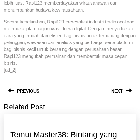
lebih luas, Rapi123 memberdayakan wirausahawan dan
menumbuhkan budaya kewirausahaan.
Secara keseluruhan, Rapi123 merevolusi industri tradisional dan
membuka jalan bagi inovasi di era digital. Dengan menyediakan
cara yang mudah dan efisien bagi bisnis untuk terhubung dengan
pelanggan, wawasan dan analisis yang berharga, serta platform
bagi bisnis kecil untuk bersaing dengan perusahaan besar,
Rapi123 mengubah permainan dan membentuk masa depan
bisnis.
[ad_2]
Post
PREVIOUS
NEXT
navigation
Related Post
Previous
Next
post:
post:
Temui Master38: Bintang yang