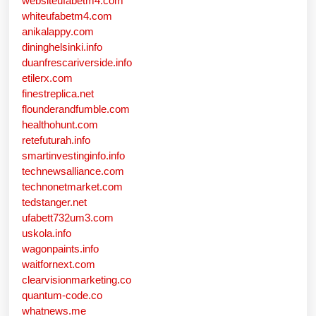
websiteufabetm4.com
whiteufabetm4.com
anikalappy.com
dininghelsinki.info
duanfrescariverside.info
etilerx.com
finestreplica.net
flounderandfumble.com
healthohunt.com
retefuturah.info
smartinvestinginfo.info
technewsalliance.com
technonetmarket.com
tedstanger.net
ufabett732um3.com
uskola.info
wagonpaints.info
waitfornext.com
clearvisionmarketing.co
quantum-code.co
whatnews.me