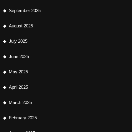
September 2025
August 2025
July 2025
June 2025
May 2025
April 2025
March 2025
February 2025