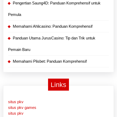
Pengertian Saung4D: Panduan Komprehensif untuk
Pemula
Memahami Ahlicasino: Panduan Komprehensif
Panduan Utama JurusCasino: Tip dan Trik untuk
Pemain Baru
Memahami Plisbet: Panduan Komprehensif
Links
situs pkv
situs pkv games
situs pkv