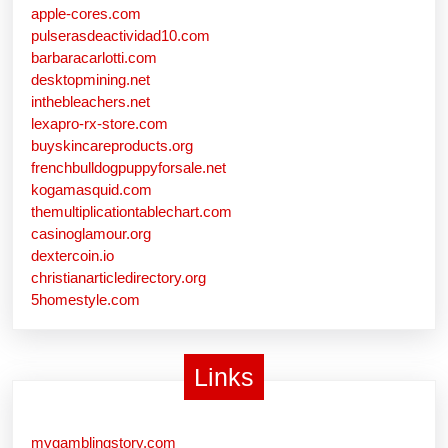
apple-cores.com
pulserasdeactividad10.com
barbaracarlotti.com
desktopmining.net
inthebleachers.net
lexapro-rx-store.com
buyskincareproducts.org
frenchbulldogpuppyforsale.net
kogamasquid.com
themultiplicationtablechart.com
casinoglamour.org
dextercoin.io
christianarticledirectory.org
5homestyle.com
Links
mygamblingstory.com