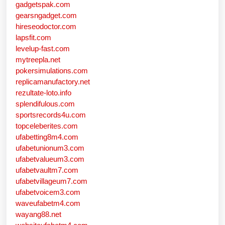
gadgetspak.com
gearsngadget.com
hireseodoctor.com
lapsfit.com
levelup-fast.com
mytreepla.net
pokersimulations.com
replicamanufactory.net
rezultate-loto.info
splendifulous.com
sportsrecords4u.com
topceleberites.com
ufabetting8m4.com
ufabetunionum3.com
ufabetvalueum3.com
ufabetvaultm7.com
ufabetvillageum7.com
ufabetvoicem3.com
waveufabetm4.com
wayang88.net