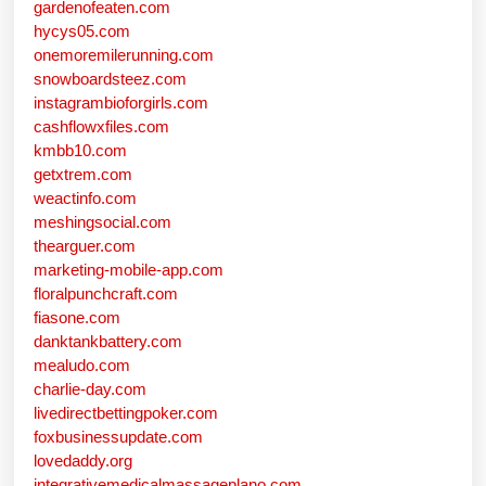
gardenofeaten.com
hycys05.com
onemoremilerunning.com
snowboardsteez.com
instagrambioforgirls.com
cashflowxfiles.com
kmbb10.com
getxtrem.com
weactinfo.com
meshingsocial.com
thearguer.com
marketing-mobile-app.com
floralpunchcraft.com
fiasone.com
danktankbattery.com
mealudo.com
charlie-day.com
livedirectbettingpoker.com
foxbusinessupdate.com
lovedaddy.org
integrativemedicalmassageplano.com