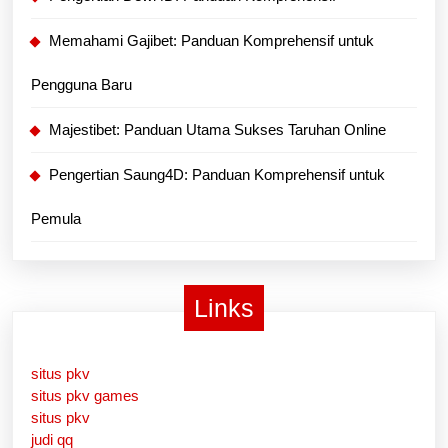
Memahami Gajibet: Panduan Komprehensif untuk
Pengguna Baru
Majestibet: Panduan Utama Sukses Taruhan Online
Pengertian Saung4D: Panduan Komprehensif untuk
Pemula
Links
situs pkv
situs pkv games
situs pkv
judi qq