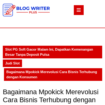
Skip
to
Open
content
Button
Skip
to
content
Slot PG Soft Gacor Malam Ini, Dapatkan Kemenangan
Besar Tanpa Deposit Pulsa
Judi Slot
Bagaimana Mpokick Merevolusi Cara Bisnis Terhubung
dengan Konsumen
Bagaimana Mpokick Merevolusi
Cara Bisnis Terhubung dengan