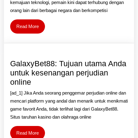
Game
kemajuan teknologi, pemain kini dapat terhubung dengan
orang lain dari berbagai negara dan berkompetisi
Online
untuk
Read
Read More
Pemain
More
di
Mana
Saja
GalaxyBet88: Tujuan utama Anda
untuk kesenangan perjudian
GalaxyBet88:
online
Tujuan
[ad_1] Jika Anda seorang penggemar perjudian online dan
utama
mencari platform yang andal dan menarik untuk menikmati
Anda
game favorit Anda, tidak terlihat lagi dari GalaxyBet88.
Situs taruhan kasino dan olahraga online
untuk
kesenangan
Read
Read More
perjudian