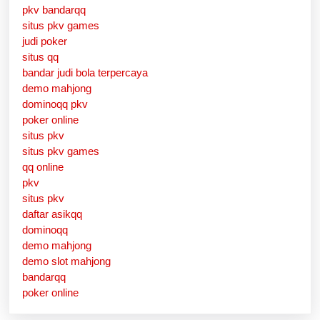
pkv bandarqq
situs pkv games
judi poker
situs qq
bandar judi bola terpercaya
demo mahjong
dominoqq pkv
poker online
situs pkv
situs pkv games
qq online
pkv
situs pkv
daftar asikqq
dominoqq
demo mahjong
demo slot mahjong
bandarqq
poker online