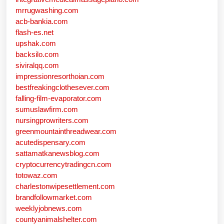
mrrugwashing.com
acb-bankia.com
flash-es.net
upshak.com
backsilo.com
siviralqq.com
impressionresorthoian.com
bestfreakingclothesever.com
falling-film-evaporator.com
sumuslawfirm.com
nursingprowriters.com
greenmountainthreadwear.com
acutedispensary.com
sattamatkanewsblog.com
cryptocurrencytradingcn.com
totowaz.com
charlestonwipesettlement.com
brandfollowmarket.com
weeklyjobnews.com
countyanimalshelter.com