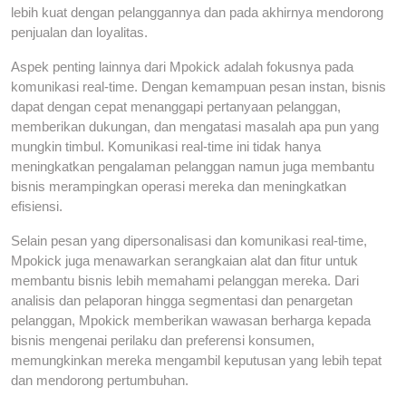
lebih kuat dengan pelanggannya dan pada akhirnya mendorong
penjualan dan loyalitas.
Aspek penting lainnya dari Mpokick adalah fokusnya pada
komunikasi real-time. Dengan kemampuan pesan instan, bisnis
dapat dengan cepat menanggapi pertanyaan pelanggan,
memberikan dukungan, dan mengatasi masalah apa pun yang
mungkin timbul. Komunikasi real-time ini tidak hanya
meningkatkan pengalaman pelanggan namun juga membantu
bisnis merampingkan operasi mereka dan meningkatkan
efisiensi.
Selain pesan yang dipersonalisasi dan komunikasi real-time,
Mpokick juga menawarkan serangkaian alat dan fitur untuk
membantu bisnis lebih memahami pelanggan mereka. Dari
analisis dan pelaporan hingga segmentasi dan penargetan
pelanggan, Mpokick memberikan wawasan berharga kepada
bisnis mengenai perilaku dan preferensi konsumen,
memungkinkan mereka mengambil keputusan yang lebih tepat
dan mendorong pertumbuhan.