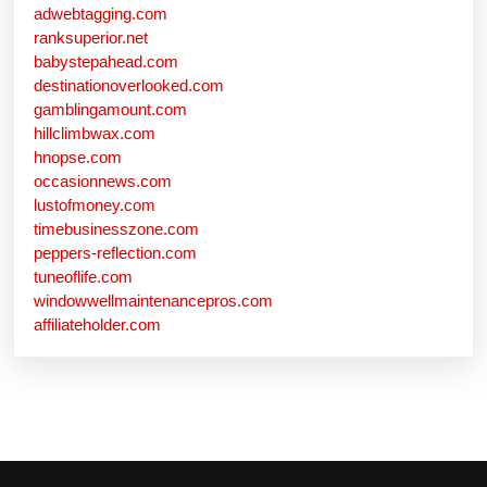
adwebtagging.com
ranksuperior.net
babystepahead.com
destinationoverlooked.com
gamblingamount.com
hillclimbwax.com
hnopse.com
occasionnews.com
lustofmoney.com
timebusinesszone.com
peppers-reflection.com
tuneoflife.com
windowwellmaintenancepros.com
affiliateholder.com