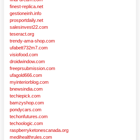
finest-replica.net
gestioneinh.info
prosportdaily.net
salesinvest22.com
teseract.org
trendy-ama-shop.com
ufabett732m7.com
visiofood.com
droidwindow.com
freeprsubmission.com
ufagold666.com
myinteriorblog.com
bnewsindia.com
techiepick.com
bamzyshop.com
pondycars.com
techonfutures.com
techoologic.com
raspberryketonescanada.org
medihealthrules.com